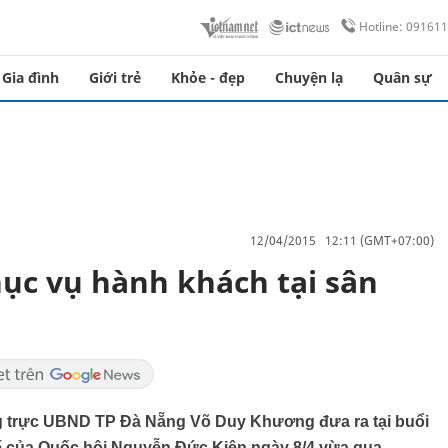
Hotline: 09161
Gia đình
Giới trẻ
Khỏe - đẹp
Chuyện lạ
Quân sự
12/04/2015 12:11 (GMT+07:00)
hục vụ hành khách tại sân
g trực UBND TP Đà Nẵng Võ Duy Khương đưa ra tại buổi
ế của Quốc hội Nguyễn Đức Kiên ngày 8/4 vừa qua