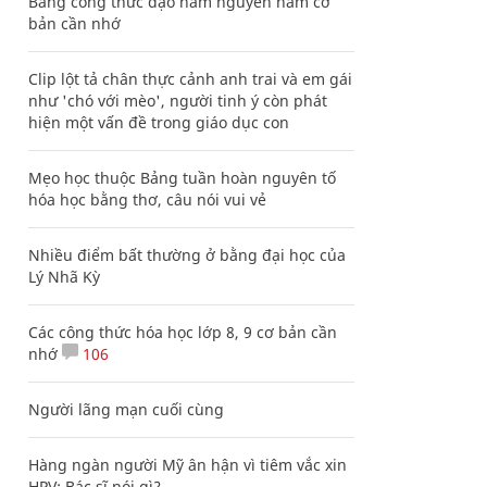
Bảng công thức đạo hàm nguyên hàm cơ
bản cần nhớ
Clip lột tả chân thực cảnh anh trai và em gái
như 'chó với mèo', người tinh ý còn phát
hiện một vấn đề trong giáo dục con
Mẹo học thuộc Bảng tuần hoàn nguyên tố
hóa học bằng thơ, câu nói vui vẻ
Nhiều điểm bất thường ở bằng đại học của
Lý Nhã Kỳ
Các công thức hóa học lớp 8, 9 cơ bản cần
nhớ
106
Người lãng mạn cuối cùng
Hàng ngàn người Mỹ ân hận vì tiêm vắc xin
HPV: Bác sĩ nói gì?