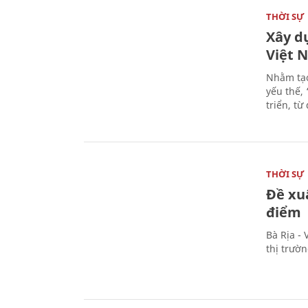
THỜI SỰ
Xây d
Việt 
Nhằm tạo
yếu thế,
triển, t
THỜI SỰ
Đề xu
điểm
Bà Rịa -
thị trườ