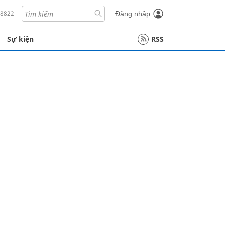
18822
Đăng nhập
Sự kiện
RSS