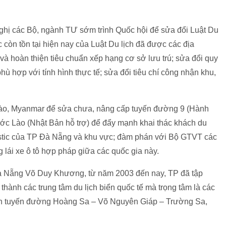
ị các Bộ, ngành TƯ sớm trình Quốc hội để sửa đổi Luật Du
 còn tồn tại hiện nay của Luật Du lịch đã được các địa
à hoàn thiện tiêu chuẩn xếp hạng cơ sở lưu trú; sửa đổi quy
hù hợp với tính hình thực tế; sửa đổi tiêu chí công nhận khu,
Lào, Myanmar để sửa chưa, nâng cấp tuyến đường 9 (Hành
nước Lào (Nhật Bản hỗ trợ) để đẩy mạnh khai thác khách du
istic của TP Đà Nẵng và khu vực; đàm phán với Bộ GTVT các
 lái xe ô tô hợp pháp giữa các quốc gia này.
 Nẵng Võ Duy Khương, từ năm 2003 đến nay, TP đã tập
 thành các trung tâm du lịch biển quốc tế mà trọng tâm là các
iển tuyến đường Hoàng Sa – Võ Nguyên Giáp – Trường Sa,