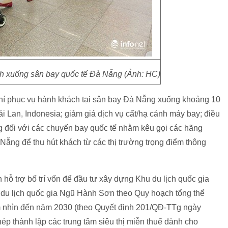
h xuống sân bay quốc tế Đà Nẵng (Ảnh: HC)
 phí phục vụ hành khách tại sân bay Đà Nẵng xuống khoảng 10
 Lan, Indonesia; giảm giá dịch vụ cất/hạ cánh máy bay; điều
g đối với các chuyến bay quốc tế nhằm kêu gọi các hãng
ng để thu hút khách từ các thị trường trọng điểm thông
ỗ trợ bố trí vốn để đầu tư xây dựng Khu du lịch quốc gia
 du lịch quốc gia Ngũ Hành Sơn theo Quy hoạch tổng thể
ầm nhìn đến năm 2030 (theo Quyết định 201/QĐ-TTg ngày
p thành lập các trung tâm siêu thị miễn thuế dành cho