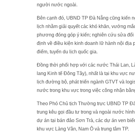
người nước ngoài.
Bên cạnh đó, UBND TP Đà Nẵng cũng kiến ngh
lịch nhằm giải quyết các khó khăn, vướng mắc
phương đóng góp ý kiến; nghiên cứu sửa đổi v
định về điều kiện kinh doanh lữ hành nội địa p
điểm, tuyến du lịch quốc gia.
Đồng thời phối hợp với các nước Thái Lan, 
lang Kinh tế Đông Tây), nhất là tại khu vực 
lịch đường bộ, phát triển ngành GTVT và log
nước trong khu vực trong việc công nhận bằng
Theo Phó Chủ tịch Thường trực UBND TP Đà
trung kêu gọi đầu tư trong và ngoài nước hình
dự án tại bán đảo Sơn Trà, các dự án ven b
khu vực Làng Vân, Nam Ô và trung tâm TP.