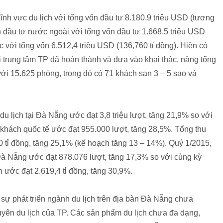
nh vực du lịch với tổng vốn đầu tư 8.180,9 triệu USD (tương
 đầu tư nước ngoài với tổng vốn đầu tư 1.668,5 triệu USD
c với tổng vốn 6.512,4 triệu USD (136,760 tỉ đồng). Hiện có
i trung tâm TP đã hoàn thành và đưa vào khai thác, nâng tổng
với 15.625 phòng, trong đó có 71 khách sạn 3 – 5 sao và
 lịch tại Đà Nẵng ước đạt 3,8 triệu lượt, tăng 21,9% so với
khách quốc tế ước đạt 955.000 lượt, tăng 28,5%. Tổng thu
0 tỉ đồng, tăng 25,1% (kế hoạch tăng 13 – 14%). Quý 1/2015,
Đà Nẵng ước đạt 878.076 lượt, tăng 17,3% so với cùng kỳ
 ước đạt 2.619,4 tỉ đồng, tăng 30,9%.
ự phát triển ngành du lịch trên địa bàn Đà Nẵng chưa
guyên du lịch của TP. Các sản phẩm du lịch chưa đa dạng,