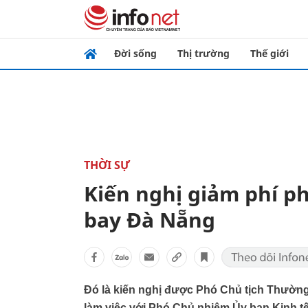
Đời sống
Thị trường
Thế giới
THỜI SỰ
Kiến nghị giảm phí p
bay Đà Nẵng
Đó là kiến nghị được Phó Chủ tịch Thườn
làm việc với Phó Chủ nhiệm Ủy ban Kinh t