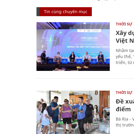
Tin cùng chuyên mục
THỜI SỰ
Xây d
Việt 
Nhằm tạo
yếu thế,
triển, t
THỜI SỰ
Đề xu
điểm
Bà Rịa -
thị trườ