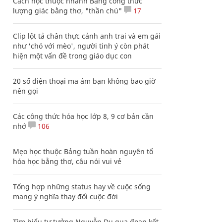
Cách học thuộc nhanh Bảng công thức
lượng giác bằng thơ, "thần chú"
17
Clip lột tả chân thực cảnh anh trai và em gái
như 'chó với mèo', người tinh ý còn phát
hiện một vấn đề trong giáo dục con
20 số điện thoại ma ám bạn không bao giờ
nên gọi
Các công thức hóa học lớp 8, 9 cơ bản cần
nhớ
106
Mẹo học thuộc Bảng tuần hoàn nguyên tố
hóa học bằng thơ, câu nói vui vẻ
Tổng hợp những status hay về cuộc sống
mang ý nghĩa thay đổi cuộc đời
Tìm hiểu tư tưởng Nguyễn Du qua đoạn kết