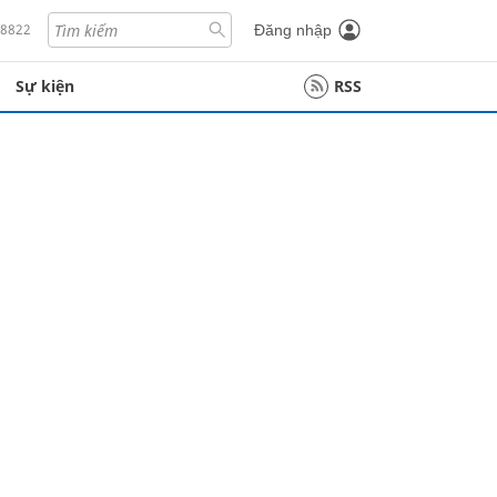
18822
Đăng nhập
Sự kiện
RSS