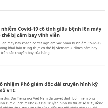
 nhiễm Covid-19 cố tình giấu bệnh lên máy
 thể bị cấm bay vĩnh viễn
i lên máy bay khách có xét nghiệm xác nhận bị nhiễm Covid-19
ông khai báo trung thực có thể bị Vietnam Airlines cấm bay
n trên các chuyến bay của hãng.
ổ nhiệm Phó giám đốc đài truyền hình kỹ
 số VTC
m đốc Đài Tiếng nói Việt Nam đã quyết định bổ nhiệm ông
nh Đức giữ chức Phó GĐ Đài Truyền hình Kỹ thuật số VTC, đồng
 bổ nhiệm ông Nguyễn Văn Bình tiếp tục giữ chức Phó GĐ Đài