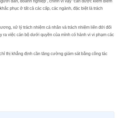
người dân, doanh nghiệp”, chính vì vậy “cần được kiểm điểm
hắc phục ở tất cả các cấp, các ngành, đặc biệt là trách
 cương, xử lý trách nhiệm cá nhân và trách nhiệm liên đới đối
y ra việc cán bộ dưới quyền của mình có hành vi vi phạm các
 chỉ thị khẳng định cần tăng cường giám sát bằng công tác