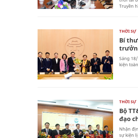
Truyền h
THỜI SỰ
Bí th
trưởn
Sáng 18/
kiện toà
THỜI SỰ
Bộ TT
đạo c
Nhận địn
sự kiện 