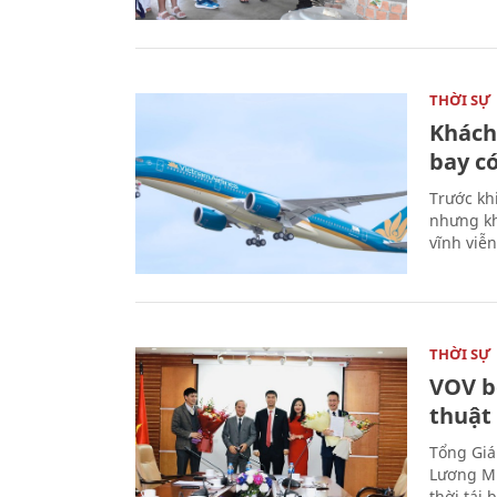
THỜI SỰ
Khách
bay có
Trước kh
nhưng kh
vĩnh viễ
THỜI SỰ
VOV b
thuật
Tổng Giá
Lương Mi
thời tái