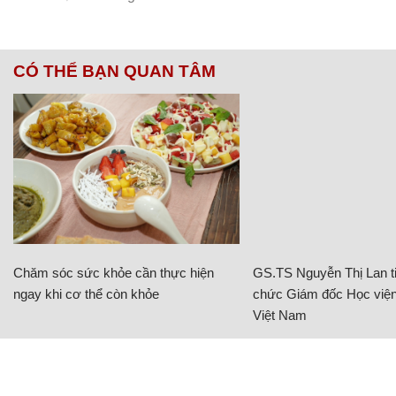
CÓ THỂ BẠN QUAN TÂM
Chăm sóc sức khỏe cần thực hiện
GS.TS Nguyễn Thị Lan ti
ngay khi cơ thể còn khỏe
chức Giám đốc Học viện
Việt Nam