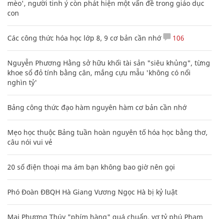
mèo', người tinh ý còn phát hiện một vấn đề trong giáo dục
con
Các công thức hóa học lớp 8, 9 cơ bản cần nhớ
106
Nguyễn Phương Hằng sở hữu khối tài sản "siêu khủng", từng
khoe sổ đỏ tính bằng cân, mắng cựu mẫu 'không có nổi
nghìn tỷ'
Bảng công thức đạo hàm nguyên hàm cơ bản cần nhớ
Mẹo học thuộc Bảng tuần hoàn nguyên tố hóa học bằng thơ,
câu nói vui vẻ
20 số điện thoại ma ám bạn không bao giờ nên gọi
Phó Đoàn ĐBQH Hà Giang Vương Ngọc Hà bị kỷ luật
Mai Phương Thúy "phím hàng" quá chuẩn, vợ tỷ phú Phạm