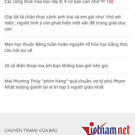
Các công thức hóa học lớp 8, 9 cơ bản cần nhớ
106
Clip lột tả chân thực cảnh anh trai và em gái như 'chó với
mèo', người tinh ý còn phát hiện một vấn đề trong giáo dục
con
Mẹo học thuộc Bảng tuần hoàn nguyên tố hóa học bằng thơ,
câu nói vui vẻ
20 số điện thoại ma ám bạn không bao giờ nên gọi
Mai Phương Thúy "phím hàng" quá chuẩn, vợ tỷ phú Phạm
Nhật Vượng giành lại vị trí top 5 người giàu nhất
CHUYÊN TRANG CỦA BÁO