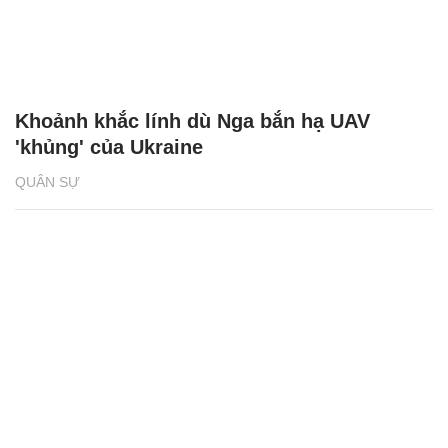
Khoảnh khắc lính dù Nga bắn hạ UAV
'khủng' của Ukraine
QUÂN SỰ