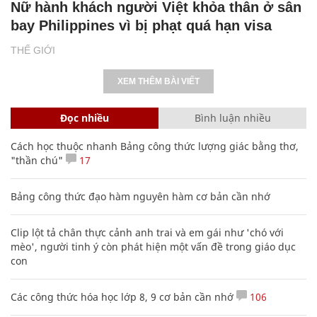
Nữ hành khách người Việt khỏa thân ở sân
bay Philippines vì bị phạt quá hạn visa
THẾ GIỚI
XEM THÊM BÀI VIẾT
Đọc nhiều
Bình luận nhiều
Cách học thuộc nhanh Bảng công thức lượng giác bằng thơ,
"thần chú"
17
Bảng công thức đạo hàm nguyên hàm cơ bản cần nhớ
Clip lột tả chân thực cảnh anh trai và em gái như 'chó với
mèo', người tinh ý còn phát hiện một vấn đề trong giáo dục
con
Các công thức hóa học lớp 8, 9 cơ bản cần nhớ
106