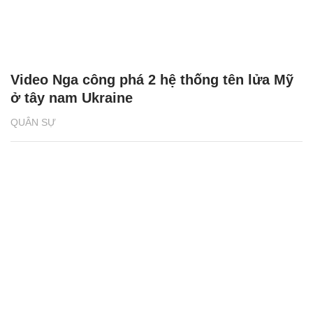
Video Nga công phá 2 hệ thống tên lửa Mỹ
ở tây nam Ukraine
QUÂN SỰ