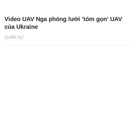
Video UAV Nga phóng lưới 'tóm gọn' UAV
của Ukraine
QUÂN SỰ