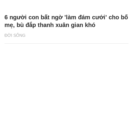
6 người con bất ngờ 'làm đám cưới' cho bố
mẹ, bù đắp thanh xuân gian khó
ĐỜI SỐNG