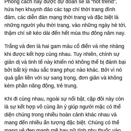
Phong cách này được dự đoán sẽ là “hot trend”,
hứa hẹn khuynh đảo các tạp chí thời trang đình
đám, các diễn đàn mạng thời trang và đặc biệt là
những người yêu thời trang, vào những ngày hè tới,
thậm chí sẽ kéo dài đến hết mùa thu đông năm nay.
Trắng và đen là hai gam màu cổ điển và nhẹ nhàng
khi được kết hợp cùng nhau. Tuy nhiên, chính sự
giản dị và tinh tế này khiến nó không thể bị đánh bại
bởi bất kỳ màu sắc trang phục nào khác. Bởi vì nó
quá gắn liền với sự sang trọng, đơn giản và không
kém phần năng động, trẻ trung.
Khi đi cùng nhau, ngoài sự nổi bật, cặp đôi này còn
là sự kết hợp vô cùng ăn ý giúp người mặc có thể
diện chúng trong nhiều hoàn cảnh khác nhau và
mang đến nhiều ấn tượng đặc biệt. Chúng có thể
mang vẻ đẹp mạnh mẽ hay nữ tính phụ thuộc vào