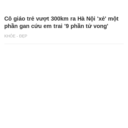
Cô giáo trẻ vượt 300km ra Hà Nội 'xẻ' một
phần gan cứu em trai '9 phần tử vong'
KHỎE - ĐẸP