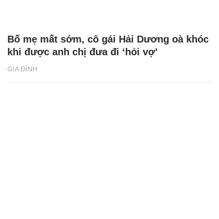
Bố mẹ mất sớm, cô gái Hải Dương oà khóc
khi được anh chị đưa đi ‘hỏi vợ’
GIA ĐÌNH