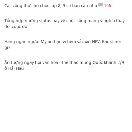
Các công thức hóa học lớp 8, 9 cơ bản cần nhớ
106
Tổng hợp những status hay về cuộc sống mang ý nghĩa thay
đổi cuộc đời
Hàng ngàn người Mỹ ân hận vì tiêm vắc xin HPV: Bác sĩ nói
gì?
Ấn tượng ngày hội văn hóa - thể thao mừng Quốc khánh 2/9
ở Hải Hậu
CHUYÊN TRANG CỦA BÁO
Tòa soạn: Tòa nhà Cục Tần Số, 115 Trần Duy Hưng Hà Nội