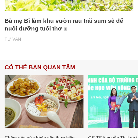
Bà mẹ Bỉ làm khu vườn rau trái sum sê để
nuôi dưỡng tuổi thơ
TƯ VẤN
CÓ THỂ BẠN QUAN TÂM
Chăm sóc sức khỏe cần thực hiện
GS.TS Nguyễn Thị Lan ti