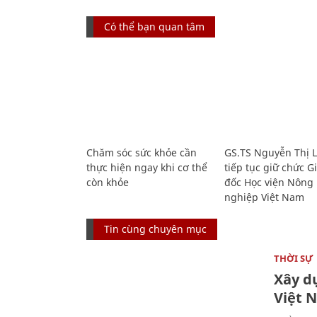
Có thể bạn quan tâm
Chăm sóc sức khỏe cần
GS.TS Nguyễn Thị 
thực hiện ngay khi cơ thể
tiếp tục giữ chức 
còn khỏe
đốc Học viện Nông
nghiệp Việt Nam
Tin cùng chuyên mục
THỜI SỰ
Xây d
Việt 