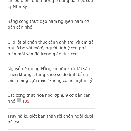
Nhiều điểm bất thường ở bằng đại học của
Lý Nhã Kỳ
Bảng công thức đạo hàm nguyên hàm cơ
bản cần nhớ
Clip lột tả chân thực cảnh anh trai và em gái
như 'chó với mèo', người tinh ý còn phát
hiện một vấn đề trong giáo dục con
Nguyễn Phương Hằng sở hữu khối tài sản
"siêu khủng", từng khoe sổ đỏ tính bằng
cân, mắng cựu mẫu 'không có nổi nghìn tỷ'
Các công thức hóa học lớp 8, 9 cơ bản cần
nhớ
106
Truy nã kẻ giết bạn thân rồi chôn ngồi dưới
bãi cát