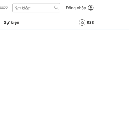
18822
Đăng nhập
Sự kiện
RSS