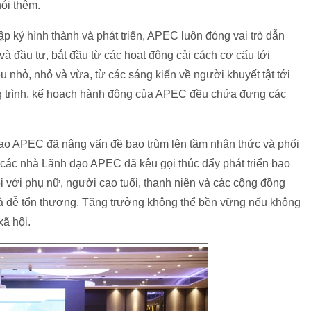
ói thêm.
p kỷ hình thành và phát triển, APEC luôn đóng vai trò dẫn
 và đầu tư, bắt đầu từ các hoạt động cải cách cơ cấu tới
 nhỏ, nhỏ và vừa, từ các sáng kiến về người khuyết tật tới
g trình, kế hoạch hành động của APEC đều chứa đựng các
 đạo APEC đã nâng vấn đề bao trùm lên tầm nhận thức và phối
các nhà Lãnh đạo APEC đã kêu gọi thúc đẩy phát triển bao
đối với phụ nữ, người cao tuổi, thanh niên và các cộng đồng
 và dễ tổn thương. Tăng trưởng không thể bền vững nếu không
xã hội.