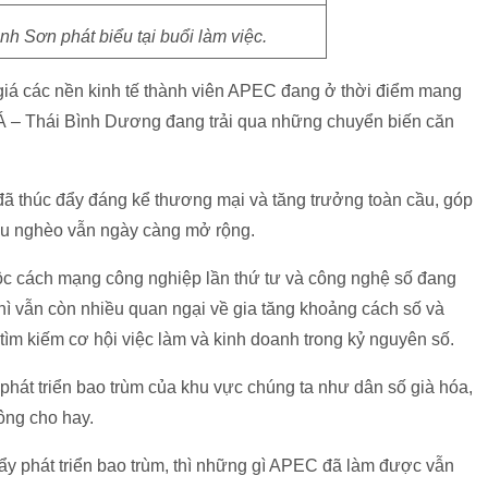
h Sơn phát biểu tại buổi làm việc.
iá các nền kinh tế thành viên APEC đang ở thời điểm mang
u Á – Thái Bình Dương đang trải qua những chuyển biến căn
đã thúc đẩy đáng kể thương mại và tăng trưởng toàn cầu, góp
àu nghèo vẫn ngày càng mở rộng.
ộc cách mạng công nghiệp lần thứ tư và công nghệ số đang
thì vẫn còn nhiều quan ngại về gia tăng khoảng cách số và
 tìm kiếm cơ hội việc làm và kinh doanh trong kỷ nguyên số.
phát triển bao trùm của khu vực chúng ta như dân số già hóa,
 ông cho hay.
đẩy phát triển bao trùm, thì những gì APEC đã làm được vẫn