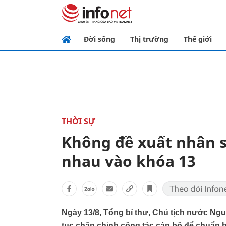
Đời sống
Thị trường
Thế giới
THỜI SỰ
Không đề xuất nhân s
nhau vào khóa 13
Ngày 13/8, Tổng bí thư, Chủ tịch nước Ngu
tục chấn chỉnh công tác cán bộ để chuẩn bị