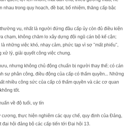
lẫn nhau trong quy hoạch, đề bạt, bổ nhiệm, thăng cấp bậc
n thường vụ, nhất là người đứng đầu cấp ủy còn đủ điều kiện
i va chạm, không chăm lo xây dựng đội ngũ cán bộ kế cận;
ất là những việc khó, nhạy cảm, phức tạp vì sợ "mất phiếu",
g xử lý, giải quyết công việc chung.
 hưu, nhưng không chủ động chuẩn bị người thay thế; có cán
ành sự phân công, điều động của cấp có thẩm quyền... Những
mất nhiều công sức của cấp có thẩm quyền và các cơ quan
không tốt.
ẩn về độ tuổi, uy tín
, kỷ cương, thực hiện nghiêm các quy chế, quy định của Đảng,
 đại hội đảng bộ các cấp tiến tới Đại hội 13.