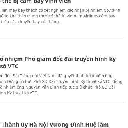
 thể bị cấm bay vĩnh viễn
i lên máy bay khách có xét nghiệm xác nhận bị nhiễm Covid-19
ông khai báo trung thực có thể bị Vietnam Airlines cấm bay
n trên các chuyến bay của hãng.
ổ nhiệm Phó giám đốc đài truyền hình kỹ
 số VTC
m đốc Đài Tiếng nói Việt Nam đã quyết định bổ nhiệm ông
nh Đức giữ chức Phó GĐ Đài Truyền hình Kỹ thuật số VTC, đồng
 bổ nhiệm ông Nguyễn Văn Bình tiếp tục giữ chức Phó GĐ Đài
ình Kỹ thuật số VTC.
ư Thành ủy Hà Nội Vương Đình Huệ làm