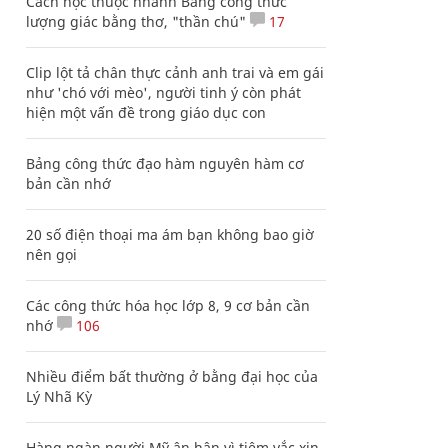
Cách học thuộc nhanh Bảng công thức
lượng giác bằng thơ, "thần chú"
17
Clip lột tả chân thực cảnh anh trai và em gái
như 'chó với mèo', người tinh ý còn phát
hiện một vấn đề trong giáo dục con
Bảng công thức đạo hàm nguyên hàm cơ
bản cần nhớ
20 số điện thoại ma ám bạn không bao giờ
nên gọi
Các công thức hóa học lớp 8, 9 cơ bản cần
nhớ
106
Nhiều điểm bất thường ở bằng đại học của
Lý Nhã Kỳ
Hàng ngàn người Mỹ ân hận vì tiêm vắc xin