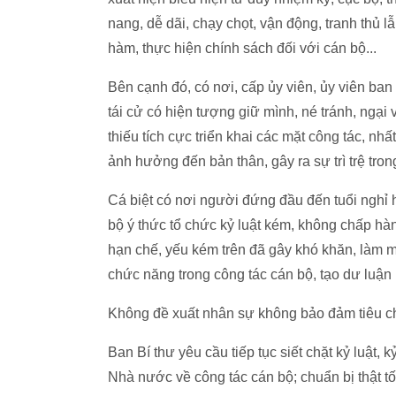
nang, dễ dãi, chạy chọt, vận động, tranh thủ 
hàm, thực hiện chính sách đối với cán bộ...
Bên cạnh đó, có nơi, cấp ủy viên, ủy viên ba
tái cử có hiện tượng giữ mình, né tránh, ngạ
thiếu tích cực triển khai các mặt công tác, nh
ảnh hưởng đến bản thân, gây ra sự trì trệ tron
Cá biệt có nơi người đứng đầu đến tuổi nghỉ
bộ ý thức tổ chức kỷ luật kém, không chấp h
hạn chế, yếu kém trên đã gây khó khăn, làm 
chức năng trong công tác cán bộ, tạo dư luận 
Không đề xuất nhân sự không bảo đảm tiêu chu
Ban Bí thư yêu cầu tiếp tục siết chặt kỷ luật
Nhà nước về công tác cán bộ; chuẩn bị thật tốt