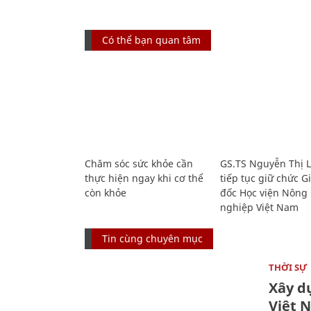
Có thể bạn quan tâm
Chăm sóc sức khỏe cần
GS.TS Nguyễn Thị 
thực hiện ngay khi cơ thể
tiếp tục giữ chức 
còn khỏe
đốc Học viện Nông
nghiệp Việt Nam
Tin cùng chuyên mục
THỜI SỰ
Xây d
Việt 