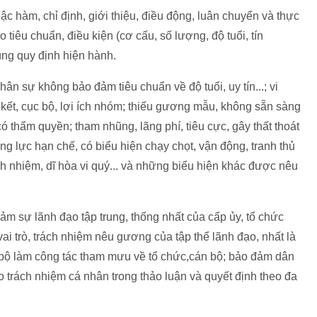
ậc hàm, chỉ định, giới thiệu, điều động, luân chuyển và thực
 tiêu chuẩn, điều kiện (cơ cấu, số lượng, độ tuổi, tín
đúng quy định hiện hành.
ân sự không bảo đảm tiêu chuẩn về độ tuổi, uy tín...; vi
kết, cục bộ, lợi ích nhóm; thiếu gương mẫu, không sẵn sàng
 thẩm quyền; tham nhũng, lãng phí, tiêu cực, gây thất thoát
ng lực hạn chế, có biểu hiện chạy chọt, vận động, tranh thủ
ách nhiệm, dĩ hòa vi quý... và những biểu hiện khác được nêu
ảm sự lãnh đạo tập trung, thống nhất của cấp ủy, tổ chức
ai trò, trách nhiệm nêu gương của tập thể lãnh đạo, nhất là
bộ làm công tác tham mưu về tổ chức,cán bộ; bảo đảm dân
 trách nhiệm cá nhân trong thảo luận và quyết định theo đa