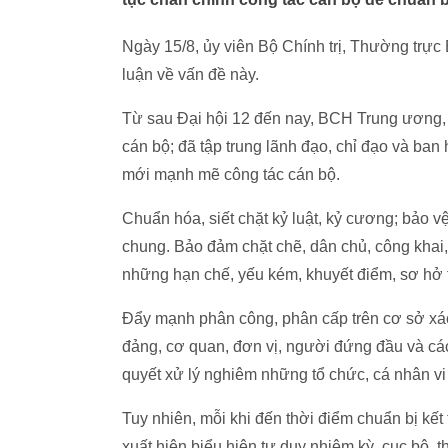
Ngày 15/8, ủy viên Bộ Chính trị, Thường trực
luận về vấn đề này.
Từ sau Đại hội 12 đến nay, BCH Trung ương, Bộ
cán bộ; đã tập trung lãnh đạo, chỉ đạo và ban
mới mạnh mẽ công tác cán bộ.
Chuẩn hóa, siết chặt kỷ luật, kỷ cương; bảo v
chung. Bảo đảm chặt chẽ, dân chủ, công khai,
những hạn chế, yếu kém, khuyết điểm, sơ hở t
Đẩy mạnh phân công, phân cấp trên cơ sở xác
đảng, cơ quan, đơn vị, người đứng đầu và các
quyết xử lý nghiêm những tổ chức, cá nhân v
Tuy nhiên, mỗi khi đến thời điểm chuẩn bị kết
xuất hiện biểu hiện tư duy nhiệm kỳ, cục bộ, 