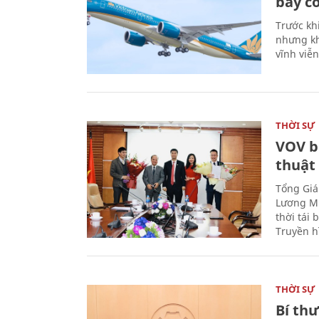
bay có
Trước kh
nhưng kh
vĩnh viễ
THỜI SỰ
VOV b
thuật
Tổng Giá
Lương Mi
thời tái
Truyền h
THỜI SỰ
Bí th