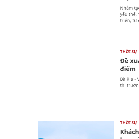
Nhằm tạo
yếu thế,
triển, t
THỜI SỰ
Đề xu
điểm
Bà Rịa -
thị trườ
THỜI SỰ
Khách