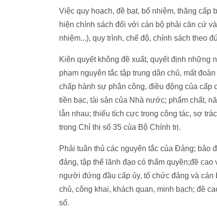
Việc quy hoạch, đề bạt, bổ nhiệm, thăng cấp b
hiện chính sách đối với cán bộ phải căn cứ vào
nhiệm...), quy trình, chế độ, chính sách theo 
Kiên quyết không đề xuất, quyết định những nh
phạm nguyên tắc tập trung dân chủ, mất đoàn 
chấp hành sự phân công, điều động của cấp có
tiền bạc, tài sản của Nhà nước; phẩm chất, nă
lẫn nhau; thiếu tích cực trong công tác, sợ tr
trong Chỉ thị số 35 của Bộ Chính trị.
Phải tuân thủ các nguyên tắc của Đảng; bảo đ
đảng, tập thể lãnh đạo có thẩm quyền;đề cao v
người đứng đầu cấp ủy, tổ chức đảng và cán 
chủ, công khai, khách quan, minh bạch; đề cao
số.