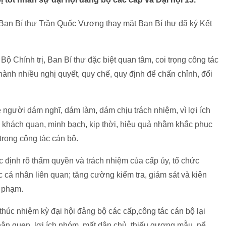
 Ban Bí thư Trần Quốc Vượng thay mặt Ban Bí thư đã ký Kết
 Chính trị, Ban Bí thư đặc biệt quan tâm, coi trọng công tác
 hành nhiều nghị quyết, quy chế, quy định để chấn chỉnh, đổi
ệ người dám nghĩ, dám làm, dám chịu trách nhiệm, vì lợi ích
 khách quan, minh bạch, kịp thời, hiệu quả nhằm khắc phục
rong công tác cán bộ.
 định rõ thẩm quyền và trách nhiệm của cấp ủy, tổ chức
 cá nhân liên quan; tăng cường kiểm tra, giám sát và kiên
i phạm.
 thúc nhiệm kỳ đại hội đảng bộ các cấp,công tác cán bộ lại
thân quen, lợi ích nhóm, mất dân chủ, thiếu gương mẫu, nể