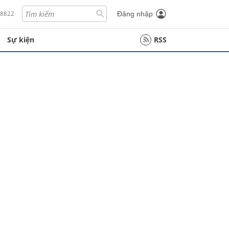
18822
Đăng nhập
Sự kiện
RSS