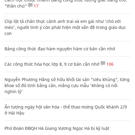
"thần chú"
17
Clip lột tả chân thực cảnh anh trai và em gái như 'chó với
mèo', người tinh ý còn phát hiện một vấn đề trong giáo dục
con
Bảng công thức đạo hàm nguyên hàm cơ bản cần nhớ
Các công thức hóa học lớp 8, 9 cơ bản cần nhớ
106
Nguyễn Phương Hằng sở hữu khối tài sản "siêu khủng", từng
khoe sổ đỏ tính bằng cân, mắng cựu mẫu 'không có nổi
nghìn tỷ'
Ấn tượng ngày hội văn hóa - thể thao mừng Quốc khánh 2/9
ở Hải Hậu
Phó Đoàn ĐBQH Hà Giang Vương Ngọc Hà bị kỷ luật