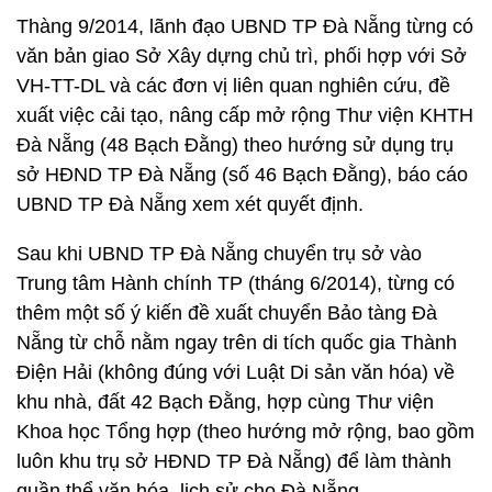
Thàng 9/2014, lãnh đạo UBND TP Đà Nẵng từng có
văn bản giao Sở Xây dựng chủ trì, phối hợp với Sở
VH-TT-DL và các đơn vị liên quan nghiên cứu, đề
xuất việc cải tạo, nâng cấp mở rộng Thư viện KHTH
Đà Nẵng (48 Bạch Đằng) theo hướng sử dụng trụ
sở HĐND TP Đà Nẵng (số 46 Bạch Đằng), báo cáo
UBND TP Đà Nẵng xem xét quyết định.
Sau khi UBND TP Đà Nẵng chuyển trụ sở vào
Trung tâm Hành chính TP (tháng 6/2014), từng có
thêm một số ý kiến đề xuất chuyển Bảo tàng Đà
Nẵng từ chỗ nằm ngay trên di tích quốc gia Thành
Điện Hải (không đúng với Luật Di sản văn hóa) về
khu nhà, đất 42 Bạch Đằng, hợp cùng Thư viện
Khoa học Tổng hợp (theo hướng mở rộng, bao gồm
luôn khu trụ sở HĐND TP Đà Nẵng) để làm thành
quần thể văn hóa, lịch sử cho Đà Nẵng.