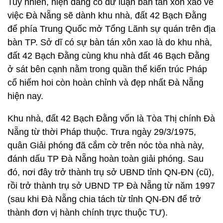
Tuy nhiên, hiện đang có dư luận bàn tán xôn xao về
việc Đà Nẵng sẽ dành khu nhà, đất 42 Bạch Đằng
để phía Trung Quốc mở Tổng Lãnh sự quán trên địa
bàn TP. Sở dĩ có sự bàn tán xôn xao là do khu nhà,
đất 42 Bạch Đằng cùng khu nhà đất 46 Bạch Đằng
ở sát bên cạnh nằm trong quần thể kiến trúc Pháp
cổ hiếm hoi còn hoàn chỉnh và đẹp nhất Đà Nẵng
hiện nay.
Khu nhà, đất 42 Bạch Đằng vốn là Tòa Thị chính Đà
Nẵng từ thời Pháp thuộc. Trưa ngày 29/3/1975,
quân Giải phóng đã cắm cờ trên nóc tòa nhà này,
đánh dấu TP Đà Nẵng hoàn toàn giải phóng. Sau
đó, nơi đây trở thành trụ sở UBND tỉnh QN-ĐN (cũ),
rồi trở thành trụ sở UBND TP Đà Nẵng từ năm 1997
(sau khi Đà Nẵng chia tách từ tỉnh QN-ĐN để trở
thành đơn vị hành chính trực thuộc TƯ).