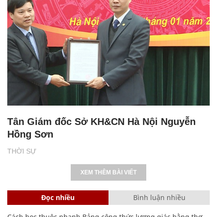
Tân Giám đốc Sở KH&CN Hà Nội Nguyễn
Hồng Sơn
THỜI SỰ
XEM THÊM BÀI VIẾT
Đọc nhiều
Bình luận nhiều
Cách học thuộc nhanh Bảng công thức lượng giác bằng thơ,