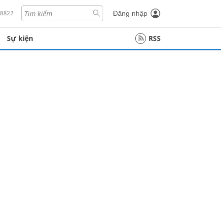
18822
Đăng nhập
Sự kiện
RSS