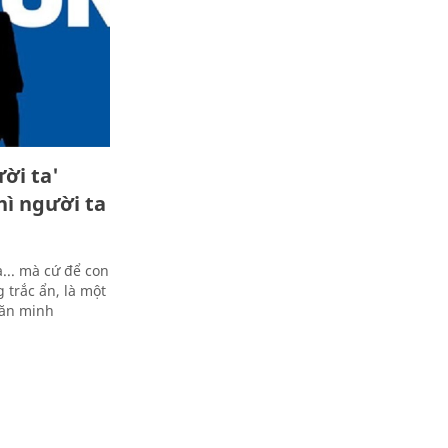
ời ta'
hì người ta
a... mà cứ để con
 trắc ẩn, là một
văn minh