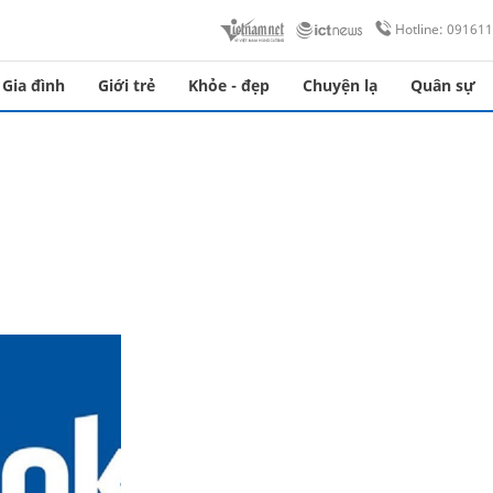
Hotline: 09161
Gia đình
Giới trẻ
Khỏe - đẹp
Chuyện lạ
Quân sự