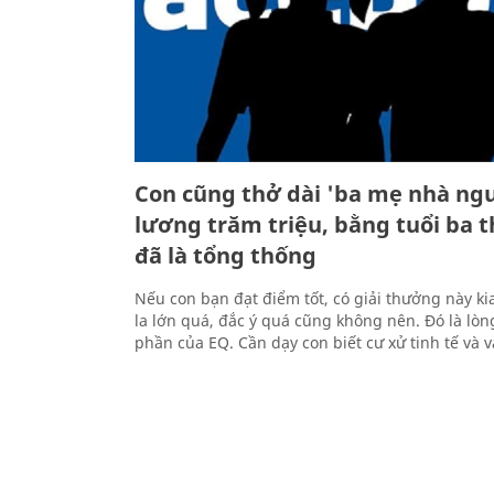
Con cũng thở dài 'ba mẹ nhà ngư
lương trăm triệu, bằng tuổi ba t
đã là tổng thống
Nếu con bạn đạt điểm tốt, có giải thưởng này ki
la lớn quá, đắc ý quá cũng không nên. Đó là lòng
phần của EQ. Cần dạy con biết cư xử tinh tế và 