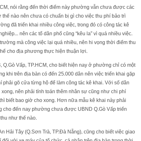
HCM, nói rằng đến thời điểm này phường vẫn chưa được các
thế nào nên chưa có chuẩn bị gì cho việc thu phí bảo trì
ng đã triển khai nhiều công việc, trong đó có công tác kê
ghiệp... nên các tổ dân phố cũng “kêu la” vì quá nhiều việc.
trường mà công việc lại quá nhiều, nên hi vọng thời điểm thu
 thể cho địa phương thực hiện thuận lợi.
 Q.Gò Vấp, TP.HCM, cho biết hiện nay ở phường chỉ có một
ng khi trên địa bàn có đến 25.000 dân nên việc triển khai gặp
í phải gõ cửa từng hộ để làm công tác kê khai. Với số dân
i xong, nên phải tính toán thêm nhân sự cũng như chi phí
thì biết bao giờ cho xong. Hơn nữa mẫu kê khai này phải
ưng cho đến nay phường chưa được UBND Q.Gò Vấp triển
thu như thế nào.
n Hải Tây (Q.Sơn Trà, TP.Đà Nẵng), cũng cho biết việc giao
 đối với xe máy của tổ chức, cá nhân trên địa bàn trong thời