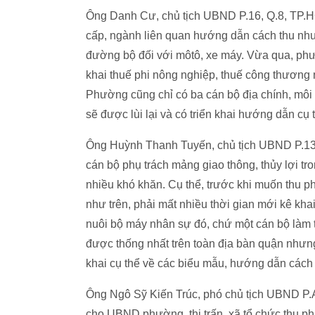
Ông Danh Cư, chủ tịch UBND P.16, Q.8, TP.
cấp, ngành liên quan hướng dẫn cách thu như 
đường bộ đối với môtô, xe máy. Vừa qua, phườ
khai thuế phi nông nghiệp, thuế công thương n
Phường cũng chỉ có ba cán bộ địa chính, môi 
sẽ được lùi lại và có triển khai hướng dẫn cụ
Ông Huỳnh Thanh Tuyến, chủ tịch UBND P.13,
cán bộ phụ trách mảng giao thông, thủy lợi tro
nhiều khó khăn. Cụ thể, trước khi muốn thu ph
như trên, phải mất nhiều thời gian mới kê kha
nuôi bộ máy nhân sự đó, chứ một cán bộ làm 
được thống nhất trên toàn địa bàn quận nh
khai cụ thể về các biểu mẫu, hướng dẫn cách 
Ông Ngô Sỹ Kiến Trúc, phó chủ tịch UBND P.A
cho UBND phường, thị trấn, xã tổ chức thu phí