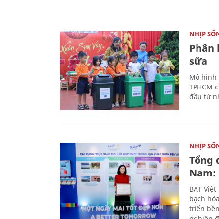
NHỊP SỐ
Phân 
sữa
Mô hình 
TPHCM ch
đầu từ n
NHỊP SỐ
Tổng 
Nam: 
BAT Việt
bạch hóa
triển bề
nghiệp đ