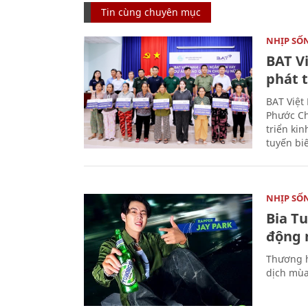
Tin cùng chuyên mục
NHỊP SỐ
BAT V
phát t
BAT Việt
Phước Ch
triển ki
tuyến bi
NHỊP SỐ
Bia T
động 
Thương h
dịch mùa