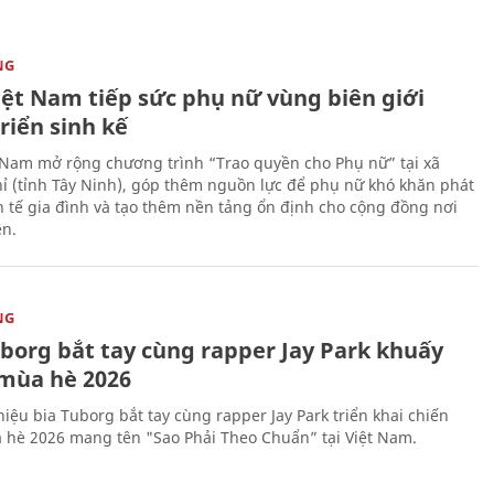
NG
iệt Nam tiếp sức phụ nữ vùng biên giới
riển sinh kế
 Nam mở rộng chương trình “Trao quyền cho Phụ nữ” tại xã
ỉ (tỉnh Tây Ninh), góp thêm nguồn lực để phụ nữ khó khăn phát
nh tế gia đình và tạo thêm nền tảng ổn định cho cộng đồng nơi
ên.
NG
uborg bắt tay cùng rapper Jay Park khuấy
mùa hè 2026
iệu bia Tuborg bắt tay cùng rapper Jay Park triển khai chiến
 hè 2026 mang tên "Sao Phải Theo Chuẩn” tại Việt Nam.