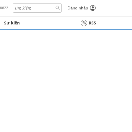
18822
Đăng nhập
Sự kiện
RSS