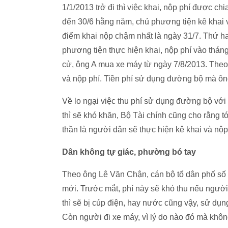
1/1/2013 trở đi thì việc khai, nộp phí được ch
đến 30/6 hằng năm, chủ phương tiện kê khai
điểm khai nộp chậm nhất là ngày 31/7. Thứ ha
phương tiện thực hiện khai, nộp phí vào thán
cử, ông A mua xe máy từ ngày 7/8/2013. Theo 
và nộp phí. Tiền phí sử dụng đường bộ mà ông
Về lo ngại việc thu phí sử dụng đường bộ với 
thì sẽ khó khăn, Bộ Tài chính cũng cho rằng 
thần là người dân sẽ thực hiện kê khai và nộ
Dân không tự giác, phường bó tay
Theo ông Lê Văn Chận, cán bộ tổ dân phố số 8,
mới. Trước mắt, phí này sẽ khó thu nếu ngườ
thì sẽ bị cúp điện, hay nước cũng vậy, sử dụ
Còn người đi xe máy, vì lý do nào đó mà không