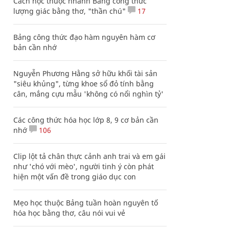
Cách học thuộc nhanh Bảng công thức
lượng giác bằng thơ, "thần chú"
17
Bảng công thức đạo hàm nguyên hàm cơ
bản cần nhớ
Nguyễn Phương Hằng sở hữu khối tài sản
"siêu khủng", từng khoe sổ đỏ tính bằng
cân, mắng cựu mẫu 'không có nổi nghìn tỷ'
Các công thức hóa học lớp 8, 9 cơ bản cần
nhớ
106
Clip lột tả chân thực cảnh anh trai và em gái
như 'chó với mèo', người tinh ý còn phát
hiện một vấn đề trong giáo dục con
Mẹo học thuộc Bảng tuần hoàn nguyên tố
hóa học bằng thơ, câu nói vui vẻ