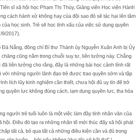
 Tiến sĩ xã hội học Phạm Thị Thúy, Giảng viên Học viện Hành
ng cách hành xử không hay của đội sao đỏ sẽ tác hại lên tâm
của học sinh. Trẻ sẽ học tính xấu của việc sử dụng quyền
/9/2017).
hố Đà Nẵng, đồng chí Bí thư Thành ủy Nguyễn Xuân Anh bị Ủy
i chăng cũng nằm trong chuỗi suy tư, liên tưởng này. Chẳng
 đã liên tưởng cho rằng, đây là những bài học cảnh tỉnh rất
đối với những người lãnh đạo trẻ được trao quyền sớm và tập
h lích lũy kinh nghiệm cần thiết, chưa hội đủ uy tín để trở
ng quyền lực không đúng cách, lạm dụng quyền lực, tha hóa
ng người trẻ tuổi luôn là một việc làm đầy tính nhân văn của
xã hội. Điều đó tạo ra những nhân tố mới thúc đẩy xã hội phát
 chấp tất cả, bỏ qua tất cả những điều kiện cần và đủ trong
ng, rèn luyện… bởi nếu không “dục tốc sẽ bất đạt”./.