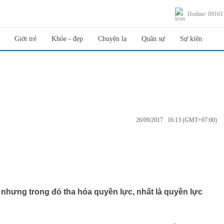
Hotline: 0916
Giới trẻ
Khỏe - đẹp
Chuyện lạ
Quân sự
Sự kiện
26/09/2017 16:13 (GMT+07:00)
, nhưng trong đó tha hóa quyền lực, nhất là quyền lực