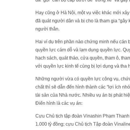
Hay cũng ở Hà Nội, một vụ việc khác mới xả
đã quát người dân và bị cho là tham gia “gây 
người thân.
Hai ví dụ trên phần nào chứng minh nếu cán b
quyền lực cám dỗ và lạm dụng quyền lực. Quyề
hạch sách, quát tháo, cửa quyền, tham ô, tha
với quyền lực kinh tế cùng bị lợi dụng và tha
Những người vừa có quyền lực công vụ, chức 
chất thì sẽ dẫn đến hình thành các “lợi ích nh
tài sản của Nhà nước. Nhiều vụ án bị phát hiệ
Điển hình là các vụ án:
Cựu Chủ tịch tập đoàn Vinashin Phạm Thanh B
1.000 tỷ đồng; cựu Chủ tịch Tập đoàn Vinali