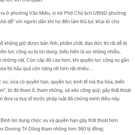
y ra ở phường Văn Miếu, vị nữ Phó Chủ tịch UBND phường
khó dễ” với người dân khi họ đến làm thủ tục khai tử cho
ộ không giữ được bản lĩnh, phẩm chất, đạo đức thì rất dễ bị
n lực công vụ bị lợi dụng, biểu hiện là sự nhũng nhiễu,
m những vặt. Còn cấp độ cao hơn, khi quyền lực công vụ gắn
 hóa thì hậu quả còn nặng nề hơn rất nhiều…
vụ; vừa có quyền hạn, quyền lực kinh tế mà tha hóa, biến
óm”, từ đó tham ô, tham nhũng, xà xẻo công quỹ, gây thất thoát
n đưa ra truy tố trước pháp luật đã chứng minh điều này.
ình lợi dụng chức vụ và quyền hạn gây thất thoát hơn
nes Dương Trí Dũng tham nhũng hơn 360 tỷ đồng;