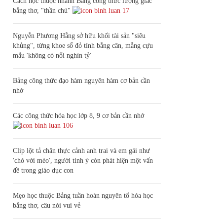
Cách học thuộc nhanh Bảng công thức lượng giác
bằng thơ, "thần chú"
17
Nguyễn Phương Hằng sở hữu khối tài sản "siêu
khủng", từng khoe sổ đỏ tính bằng cân, mắng cựu
mẫu 'không có nổi nghìn tỷ'
Bảng công thức đạo hàm nguyên hàm cơ bản cần
nhớ
Các công thức hóa học lớp 8, 9 cơ bản cần nhớ
106
Clip lột tả chân thực cảnh anh trai và em gái như
'chó với mèo', người tinh ý còn phát hiện một vấn
đề trong giáo dục con
Mẹo học thuộc Bảng tuần hoàn nguyên tố hóa học
bằng thơ, câu nói vui vẻ