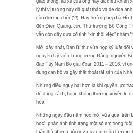
giao thông, lái xe của ông này đã điều khiển 
lý thì vị tướng này đã quát tháo và đe dọa an
còn đương chức(?!). Hay trường hợp bà Hồ Th
đèn Điện Quang, cựu Thứ trưởng Bộ Công Thư
vẫn còn dây dưa cố tình “xin thôi việc” nhằm 
Mới đây nhất, Ban Bí thư vừa họp kỷ luật đối
nguyên Uỷ viên Trung ương Đảng, nguyên Bí
đạo Tây Nam Bộ giai đoạn 2011 – 2016, vì ôn
dụng cán bộ và gây thất thoát tài sản của N
Nhưng điều nguy hại hơn là khi quyền lực trao
dỗ đúng cách, hoặc không thường xuyên tu dư
hóa.
Những ngày đầu năm học mới vừa qua, trên báo
học”, phản ánh tình trạng một số em trong “độ
tuân thủ những nội quy, quy định của trường, t