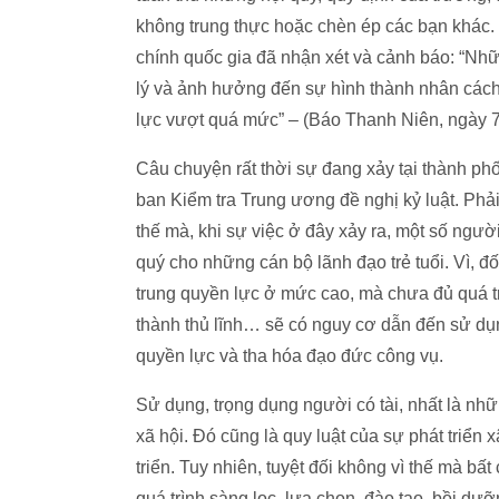
không trung thực hoặc chèn ép các bạn khác.
chính quốc gia đã nhận xét và cảnh báo: “Nhữ
lý và ảnh hưởng đến sự hình thành nhân cách 
lực vượt quá mức” – (Báo Thanh Niên, ngày 7
Câu chuyện rất thời sự đang xảy tại thành p
ban Kiểm tra Trung ương đề nghị kỷ luật. Phả
thế mà, khi sự việc ở đây xảy ra, một số người
quý cho những cán bộ lãnh đạo trẻ tuổi. Vì, 
trung quyền lực ở mức cao, mà chưa đủ quá trìn
thành thủ lĩnh… sẽ có nguy cơ dẫn đến sử dụ
quyền lực và tha hóa đạo đức công vụ.
Sử dụng, trọng dụng người có tài, nhất là nhữ
xã hội. Đó cũng là quy luật của sự phát triển 
triển. Tuy nhiên, tuyệt đối không vì thế mà bất
quá trình sàng lọc, lựa chọn, đào tạo, bồi dưỡ