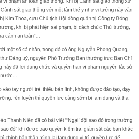
xe vi phạm an toàn giao thông. Khi bị Cảnh sát giao thông xử
h Cảnh sát giao thông với một tâm thế y như vị tướng này vẫn
ị Kim Thoa, cựu Chủ tịch Hội đồng quản trị Công ty Bóng
ơng, khi bị phát hiện sai phạm, bị cách chức Thứ trưởng,
“hạ cánh an toàn”…
 với một số cá nhân, trong đó có ông Nguyễn Phong Quang,
 thư Đảng uỷ, nguyên Phó Trưởng Ban thường trực Ban Chỉ
g này đã lợi dụng chức và quyền hạn vi phạm nguyên tắc sử
hà nước…
 vào tay người trẻ, thiếu bản lĩnh, không được đào tạo, dạy
ỡng, rèn luyện thì quyền lực càng sớm bị lạm dụng và tha
 Thanh Niên đã có bài viết “‘Ngại’ đội sao đỏ trong trường
i sao đỏ” khi được trao quyền kiểm tra, giám sát các bạn khác
hì chính bản thân mình lại lạm dụng vị trí, quyền lực để