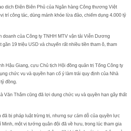
o dịch Điện Biên Phủ của Ngân hàng Công thương Việt
ị trí công tác, dùng mánh khóe lừa đảo, chiếm dụng 4.000 tỷ
nh doanh của Công ty TNHH MTV vận tải Viễn Dương
 gần 19 triệu USD và chuyển rất nhiều tiền tham ô, tham
h Hậu Giang, cựu Chủ tịch Hội đồng quản trị Tổng Công ty
ụng chức vụ và quyền hạn cố ý làm trái quy định của Nhà
 tỷ đồng.
Hà Văn Thắm cũng đã lợi dụng chức vụ và quyền hạn gây thất
 đã bị pháp luật trừng trị, nhưng sự cám dỗ của quyền lực
 Minh, một vị tướng quân đội đã về hưu, trong lúc tham gia