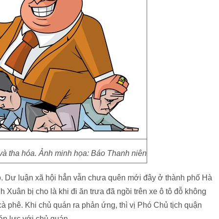
 và tha hóa. Ảnh minh họa: Báo Thanh niên
bỏ. Dư luận xã hội hẳn vẫn chưa quên mới đây ở thành phố Hà
Xuân bị cho là khi đi ăn trưa đã ngồi trên xe ô tô đỗ không
à phê. Khi chủ quán ra phản ứng, thì vị Phó Chủ tịch quận
 áp lực với chủ quán.