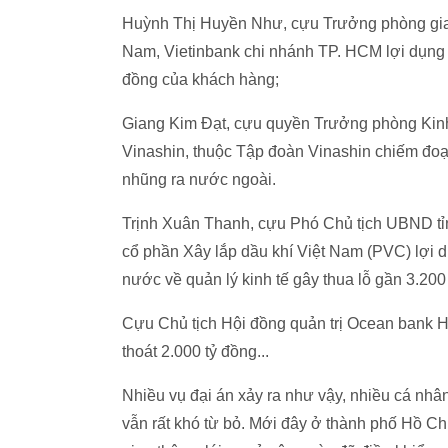
Huỳnh Thị Huyền Như, cựu Trưởng phòng gia
Nam, Vietinbank chi nhánh TP. HCM lợi dụng v
đồng của khách hàng;
Giang Kim Đạt, cựu quyền Trưởng phòng Ki
Vinashin, thuộc Tập đoàn Vinashin chiếm đoạt
nhũng ra nước ngoài.
Trịnh Xuân Thanh, cựu Phó Chủ tịch UBND tỉn
cổ phần Xây lắp dầu khí Việt Nam (PVC) lợi d
nước về quản lý kinh tế gây thua lỗ gần 3.200
Cựu Chủ tịch Hội đồng quản trị Ocean bank 
thoát 2.000 tỷ đồng...
Nhiều vụ đại án xảy ra như vậy, nhiều cá nhân
vẫn rất khó từ bỏ. Mới đây ở thành phố Hồ Chí