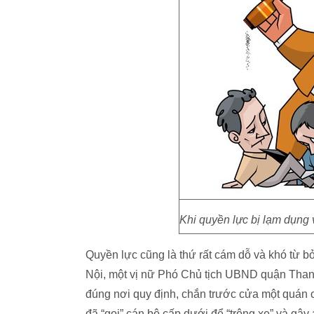
Khi quyền lực bị lạm dụng
Quyền lực cũng là thứ rất cám dỗ và khó từ 
Nội, một vị nữ Phó Chủ tịch UBND quận Thanh 
đúng nơi quy định, chắn trước cửa một quán c
đã “gọi” cán bộ cấp dưới để “trông xe” và gây