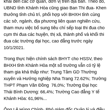
khai đến các cơ quan, đơn vị trên địa bàn. Theo đó,
UBND tỉnh Khánh Hòa cũng giao Ban Thi đua- Khen
thưởng tỉnh chủ trì, phối hợp với BHXH tỉnh cùng
các sở, ngành, địa phương liên quan nghiên cứu,
tham mưu việc bổ sung tiêu chí sếp loại thi đua cho
cụm thi đua các huyện, thị xã, thành phố và khối thi
đua các trường đại học, cao đẳng trước ngày
10/1/2021.
Trong thực hiện chính sách BHYT cho HSSV, theo
BHXH tỉnh Khánh Hòa một số trường vẫn có tỷ lệ
tham gia khá thấp như: Trung Tâm GD Thường
xuyên và Hướng nghiệp Nha Trang 72.62%; Trường
THPT Phạm Văn Đồng 76,0%; Trường Đại học
Thái Bình Dương: 66,4%; Trường Cao đẳng Y tế
Khánh Hòa: 61,96%...
Ông Lê Hùng Chính- Phó giám đốc Quản lý và điều