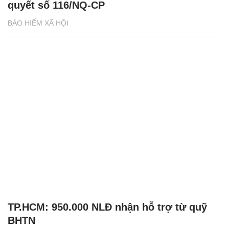
quyết số 116/NQ-CP
BẢO HIỂM XÃ HỘI
TP.HCM: 950.000 NLĐ nhận hỗ trợ từ quỹ
BHTN