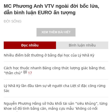
MC Phương Anh VTV ngoài đời bốc lửa,
dẫn bình luận EURO ấn tượng
ĐỜI SỐNG
XEM THÊM BÀI VIẾT
Đọc nhiều
Bình luận nhiều
Nhiều điểm bất thường ở bằng đại học của Lý Nhã Kỳ
Cách học thuộc nhanh Bảng công thức lượng giác bằng thơ,
"thần chú"
17
Lý Nhã Kỳ lần đầu tâm sự về người cha Liệt sĩ đặc công rừng
Sác
Nguyễn Phương Hằng sở hữu khối tài sản "siêu khủng", từng
khoe sổ đỏ tính bằng cân, mắng cựu mẫu 'không có nổi