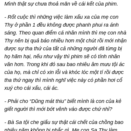
Mình thật sự chưa thoả mãn về cái kết của phim.
- Rốt cuộc thì những việc làm xấu xa của mẹ con
Thy ở phần 1 đều không được phanh phui ra ánh
sáng. Theo quan điểm cá nhân mình thì mẹ con nhà
Thy nên bị quả báo nhiều hơn một chút rồi mới nhận
được sự tha thứ của tất cả những người đã từng bị
họ hãm hại, nếu như vậy thì phim sẽ có tính nhân
văn hơn. Trong khi đó sau bao nhiêu âm mưu tội ác
của họ, mà chỉ có xin lỗi và khóc lóc một tí rồi được
tha thứ ngay thì mình nghĩ việc này có phần hơi cổ
xuý cho cái xấu, cái ác.
- Phải cho “Dũng mát thiu” biết mình là con của kẻ
giết người thì mới bớt vênh váo được chứ nhỉ?
- Bà Sa tội che giấu sự thật cái chết của chồng bao
nhiêu năm không bị nhắc gì. Mẹ con Sa Thy làm