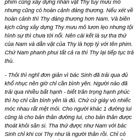
phim cũng xây dựng nhân vật Thy tuy mưu mô
nhưng cũng có hoàn cảnh đáng thương. Nếu xét về
hoàn cảnh thì Thy đáng thương hơn Nam. Và biên
kịch cũng xây dựng Thy mưu mô lươn lẹo nhưng tội
hình sự thì chưa tới nổi. Nên cái kết là sự tha thứ
của Nam và dằn vặt của Thy là hợp lý với tên phim.
Chứ Nam phanh phui tất cả ra thì Thy lại tiếp tục trả
thù.
- Thôi thì nghĩ đơn giản vì bác Sinh đã trải qua đủ
khổ nhục nên giờ chỉ cần bình yên. Người nào đã
trải qua nhiều bất hạnh - biết trân trọng hạnh phúc
thì họ chỉ cần bình yên là đủ. Chứ cứ giày vò nhiếc
móc nhau rất mệt mỏi. Cho người khác 1 đường lui
cũng là cho bản thân đường lui, cho bản thân được
thoát khỏi sân si. Tha thứ được như Nam với bác
Sinh chỉ khi coi Thy như là người thân rồi. Chỉ có