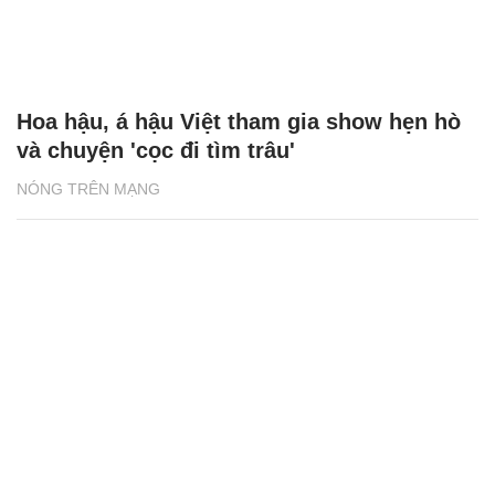
Hoa hậu, á hậu Việt tham gia show hẹn hò
và chuyện 'cọc đi tìm trâu'
NÓNG TRÊN MẠNG