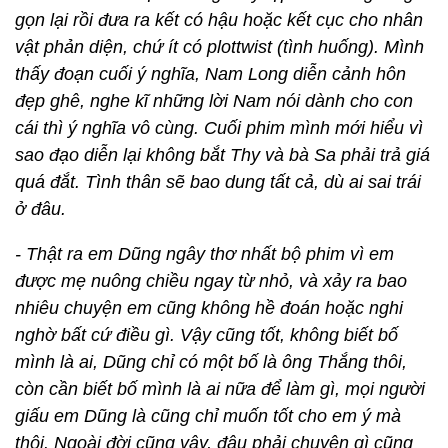
gọn lại rồi đưa ra kết có hậu hoặc kết cục cho nhân
vật phản diện, chứ ít có plottwist (tình huống). Mình
thấy đoạn cuối ý nghĩa, Nam Long diễn cảnh hôn
đẹp ghê, nghe kĩ những lời Nam nói dành cho con
cái thì ý nghĩa vô cùng. Cuối phim mình mới hiểu vì
sao đạo diễn lại không bắt Thy và bà Sa phải trả giá
quá đắt. Tình thân sẽ bao dung tất cả, dù ai sai trái
ở đâu.
- Thật ra em Dũng ngây thơ nhất bộ phim vì em
được mẹ nuông chiều ngay từ nhỏ, và xảy ra bao
nhiêu chuyện em cũng không hề đoán hoặc nghi
nghờ bất cứ điều gì. Vậy cũng tốt, không biết bố
mình là ai, Dũng chỉ có một bố là ông Thắng thôi,
còn cần biết bố mình là ai nữa để làm gì, mọi người
giấu em Dũng là cũng chỉ muốn tốt cho em ý mà
thôi. Ngoài đời cũng vậy, đâu phải chuyện gì cũng