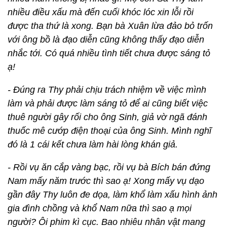
nhiều điều xấu mà đến cuối khóc lóc xin lỗi rồi
được tha thứ là xong. Bạn bà Xuân lừa đảo bỏ trốn
với ông bồ là đạo diễn cũng không thấy đạo diễn
nhắc tới. Có quá nhiều tình tiết chưa được sáng tỏ
ạ!
- Đúng ra Thy phải chịu trách nhiệm về việc mình
làm và phải được làm sáng tỏ để ai cũng biết việc
thuê người gây rối cho ông Sinh, giả vờ ngã đánh
thuốc mê cướp điện thoại của ông Sinh. Mình nghĩ
đó là 1 cái kết chưa làm hài lòng khán giả.
- Rồi vụ ăn cắp vàng bạc, rồi vụ bà Bích bán đứng
Nam mấy năm trước thì sao ạ! Xong mấy vụ dạo
gần đây Thy luôn đe dọa, làm khổ làm xấu hình ảnh
gia đình chồng và khổ Nam nữa thì sao ạ mọi
người? Ôi phim kì cục. Bao nhiêu nhân vật mang