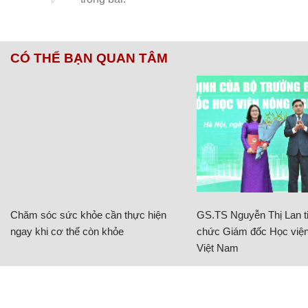
CÓ THỂ BẠN QUAN TÂM
Chăm sóc sức khỏe cần thực hiện
GS.TS Nguyễn Thị Lan ti
ngay khi cơ thể còn khỏe
chức Giám đốc Học viện
Việt Nam