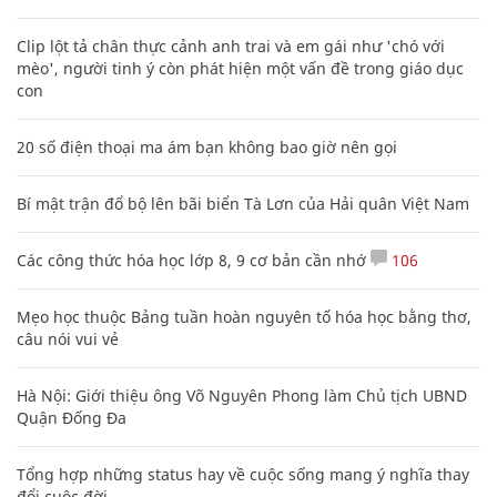
Clip lột tả chân thực cảnh anh trai và em gái như 'chó với
mèo', người tinh ý còn phát hiện một vấn đề trong giáo dục
con
20 số điện thoại ma ám bạn không bao giờ nên gọi
Bí mật trận đổ bộ lên bãi biển Tà Lơn của Hải quân Việt Nam
Các công thức hóa học lớp 8, 9 cơ bản cần nhớ
106
Mẹo học thuộc Bảng tuần hoàn nguyên tố hóa học bằng thơ,
câu nói vui vẻ
Hà Nội: Giới thiệu ông Võ Nguyên Phong làm Chủ tịch UBND
Quận Đống Đa
Tổng hợp những status hay về cuộc sống mang ý nghĩa thay
đổi cuộc đời