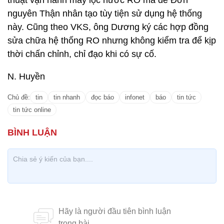
thuật vận hành máy lọc nước RO mà để Đơn
nguyên Thận nhân tạo tùy tiện sử dụng hệ thống
này. Cũng theo VKS, ông Dương ký các hợp đồng
sửa chữa hệ thống RO nhưng không kiểm tra để kịp
thời chấn chỉnh, chỉ đạo khi có sự cố.
N. Huyền
Chủ đề:
tin
tin nhanh
đọc báo
infonet
báo
tin tức
tin tức online