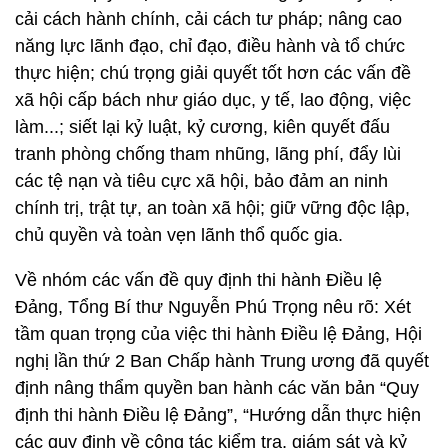
cải cách hành chính, cải cách tư pháp; nâng cao
năng lực lãnh đạo, chỉ đạo, điều hành và tổ chức
thực hiện; chú trọng giải quyết tốt hơn các vấn đề
xã hội cấp bách như giáo dục, y tế, lao động, việc
làm...; siết lại kỷ luật, kỷ cương, kiên quyết đấu
tranh phòng chống tham nhũng, lãng phí, đẩy lùi
các tệ nạn và tiêu cực xã hội, bảo đảm an ninh
chính trị, trật tự, an toàn xã hội; giữ vững độc lập,
chủ quyền và toàn vẹn lãnh thổ quốc gia.
Về nhóm các vấn đề quy định thi hành Điều lệ
Đảng, Tổng Bí thư Nguyễn Phú Trọng nêu rõ: Xét
tầm quan trọng của việc thi hành Điều lệ Đảng, Hội
nghị lần thứ 2 Ban Chấp hành Trung ương đã quyết
định nâng thẩm quyền ban hành các văn bản “Quy
định thi hành Điều lệ Đảng”, “Hướng dẫn thực hiện
các quy định về công tác kiểm tra, giám sát và kỷ