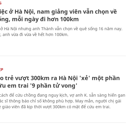
G
iệc ở Hà Nội, nam giảng viên vẫn chọn về
ống, mỗi ngày đi hơn 100km
 ở Hà Nội nhưng anh Thành vẫn chọn về quê sống 16 năm nay.
, anh vừa đi vừa về hết hơn 100km.
ẸP
áo trẻ vượt 300km ra Hà Nội 'xẻ' một phần
ứu em trai '9 phần tử vong'
cách để cứu chồng đang nguy kịch, vợ anh K. sẵn sàng hiến gan
c sĩ thông báo chỉ số không phù hợp. May mắn, người chị gái
 giáo viên đã kịp thời vượt 300km có mặt để cứu em trai.