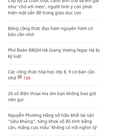
Clip lột tả chân thực cảnh anh trai và em gái
như 'chó với mèo', người tinh ý còn phát
hiện một vấn đề trong giáo dục con
Bảng công thức đạo hàm nguyên hàm cơ
bản cần nhớ
Phó Đoàn ĐBQH Hà Giang Vương Ngọc Hà bị
kỷ luật
Các công thức hóa học lớp 8, 9 cơ bản cần
nhớ
106
20 số điện thoại ma ám bạn không bao giờ
nên gọi
Nguyễn Phương Hằng sở hữu khối tài sản
"siêu khủng", từng khoe sổ đỏ tính bằng
cân, mắng cựu mẫu 'không có nổi nghìn tỷ'