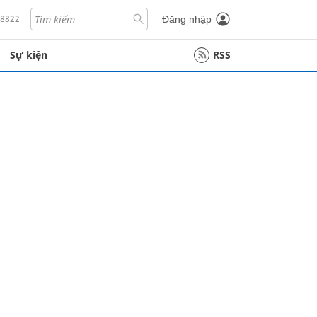
18822
Đăng nhập
Sự kiện
RSS