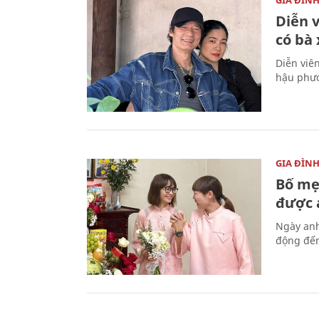
Diễn 
có bà
Diễn viê
hậu phươ
GIA ĐÌN
Bố mẹ
được a
Ngày anh
động đến