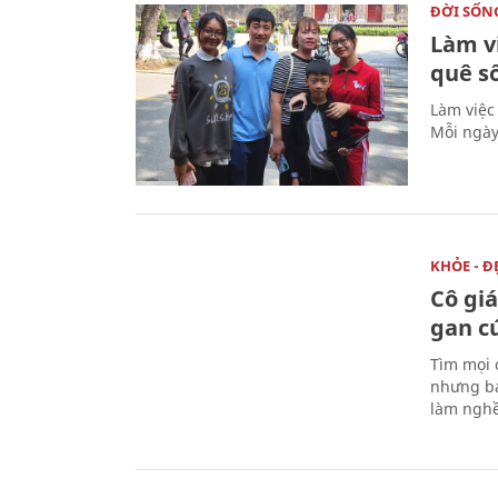
ĐỜI SỐN
Làm v
quê s
Làm việc
Mỗi ngày
KHỎE - Đ
Cô gi
gan c
Tìm mọi 
nhưng bá
làm nghề