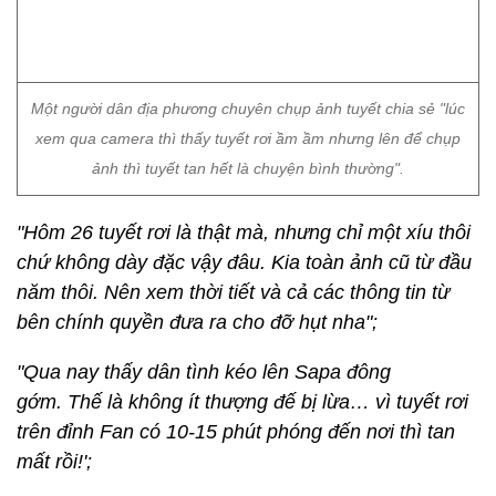
Một người dân địa phương chuyên chụp ảnh tuyết chia sẻ "lúc
xem qua camera thì thấy tuyết rơi ầm ầm nhưng lên để chụp
ảnh thì tuyết tan hết là chuyện bình thường".
"Hôm 26 tuyết rơi là thật mà, nhưng chỉ một xíu thôi
chứ không dày đặc vậy đâu. Kia toàn ảnh cũ từ đầu
năm thôi. Nên xem thời tiết và cả các thông tin từ
bên chính quyền đưa ra cho đỡ hụt nha";
"Qua nay thấy dân tình kéo lên Sapa đông
gớm. Thế là không ít thượng đế bị lừa… vì tuyết rơi
trên đỉnh Fan có 10-15 phút phóng đến nơi thì tan
mất rồi!';
"Thôi thì không ngắm tuyết ta ngắm hoa đào, lan, lê