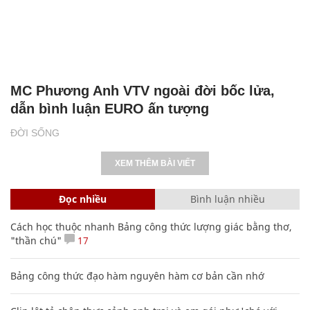
MC Phương Anh VTV ngoài đời bốc lửa,
dẫn bình luận EURO ấn tượng
ĐỜI SỐNG
XEM THÊM BÀI VIẾT
Đọc nhiều
Bình luận nhiều
Cách học thuộc nhanh Bảng công thức lượng giác bằng thơ,
"thần chú"
17
Bảng công thức đạo hàm nguyên hàm cơ bản cần nhớ
Clip lột tả chân thực cảnh anh trai và em gái như 'chó với
mèo', người tinh ý còn phát hiện một vấn đề trong giáo dục