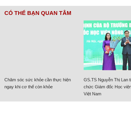
CÓ THỂ BẠN QUAN TÂM
Chăm sóc sức khỏe cần thực hiện
GS.TS Nguyễn Thị Lan ti
ngay khi cơ thể còn khỏe
chức Giám đốc Học viện
Việt Nam