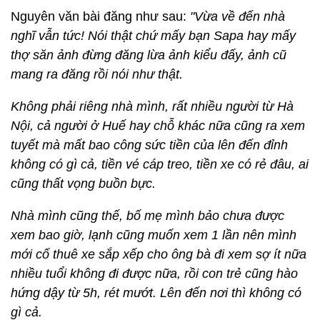
Nguyên văn bài đăng như sau:
"Vừa về đến nhà
nghĩ vẫn tức! Nói thật chứ mấy bạn Sapa hay mấy
thợ săn ảnh đừng đăng lừa ảnh kiểu đấy, ảnh cũ
mang ra đăng rồi nói như thật.
Không phải riêng nhà mình, rất nhiều người từ Hà
Nội, cả người ở Huế hay chỗ khác nữa cũng ra xem
tuyết mà mất bao công sức tiền của lên đến đỉnh
không có gì cả, tiền vé cáp treo, tiền xe có rẻ đâu, ai
cũng thất vọng buồn bực.
Nhà mình cũng thế, bố mẹ mình bảo chưa được
xem bao giờ, lạnh cũng muốn xem 1 lần nên mình
mới cố thuê xe sắp xếp cho ông bà đi xem sợ ít nữa
nhiều tuổi không đi được nữa, rồi con trẻ cũng hào
hứng dậy từ 5h, rét mướt. Lên đến nơi thì không có
gì cả.