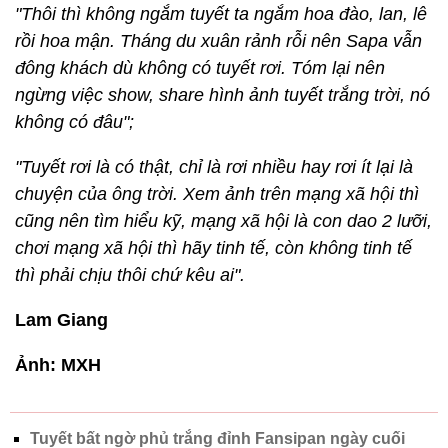
rồi hoa mận. Tháng du xuân rảnh rỗi nên Sapa vẫn
đông khách dù không có tuyết rơi. Tóm lại nên
ngừng việc show, share hình ảnh tuyết trắng trời, nó
không có đâu";
"Tuyết rơi là có thật, chỉ là rơi nhiều hay rơi ít lại là
chuyện của ông trời. Xem ảnh trên mạng xã hội thì
cũng nên tìm hiểu kỹ, mạng xã hội là con dao 2 lưỡi,
chơi mạng xã hội thì hãy tinh tế, còn không tinh tế
thì phải chịu thôi chứ kêu ai".
Lam Giang
Ảnh: MXH
Tuyết bất ngờ phủ trắng đỉnh Fansipan ngày cuối
tuần, sắp tới nhiệt độ sẽ giảm rất sâu