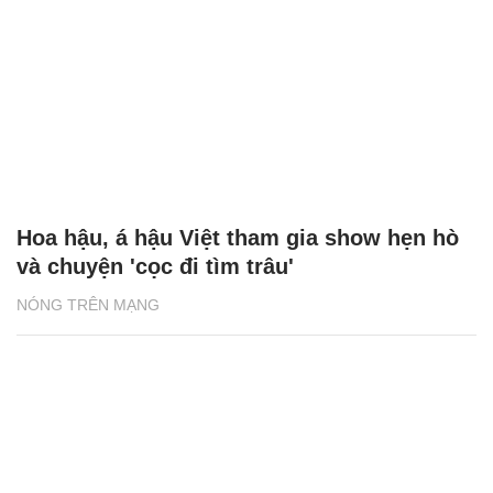
Hoa hậu, á hậu Việt tham gia show hẹn hò
và chuyện 'cọc đi tìm trâu'
NÓNG TRÊN MẠNG