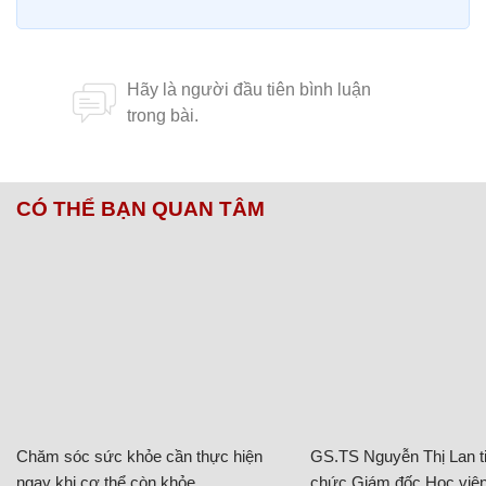
CÓ THỂ BẠN QUAN TÂM
Chăm sóc sức khỏe cần thực hiện
GS.TS Nguyễn Thị Lan ti
ngay khi cơ thể còn khỏe
chức Giám đốc Học viện