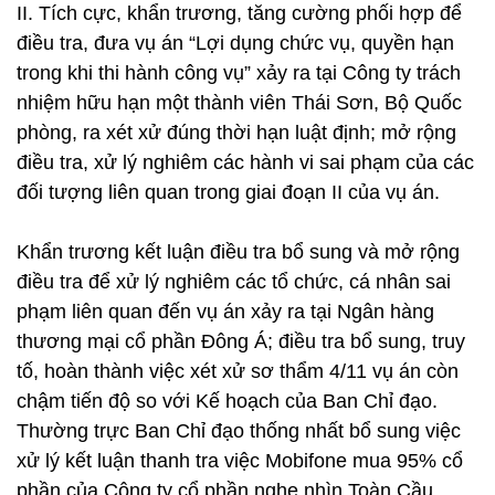
II. Tích cực, khẩn trương, tăng cường phối hợp để
điều tra, đưa vụ án “Lợi dụng chức vụ, quyền hạn
trong khi thi hành công vụ” xảy ra tại Công ty trách
nhiệm hữu hạn một thành viên Thái Sơn, Bộ Quốc
phòng, ra xét xử đúng thời hạn luật định; mở rộng
điều tra, xử lý nghiêm các hành vi sai phạm của các
đối tượng liên quan trong giai đoạn II của vụ án.
Khẩn trương kết luận điều tra bổ sung và mở rộng
điều tra để xử lý nghiêm các tổ chức, cá nhân sai
phạm liên quan đến vụ án xảy ra tại Ngân hàng
thương mại cổ phần Đông Á; điều tra bổ sung, truy
tố, hoàn thành việc xét xử sơ thẩm 4/11 vụ án còn
chậm tiến độ so với Kế hoạch của Ban Chỉ đạo.
Thường trực Ban Chỉ đạo thống nhất bổ sung việc
xử lý kết luận thanh tra việc Mobifone mua 95% cổ
phần của Công ty cổ phần nghe nhìn Toàn Cầu