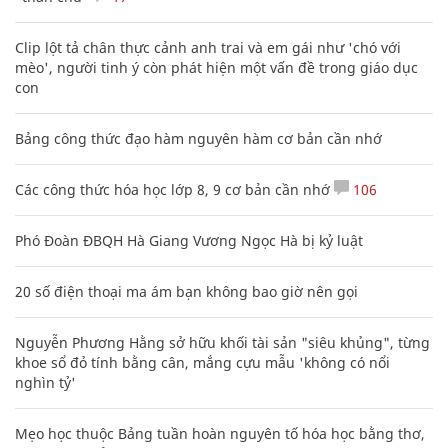
Clip lột tả chân thực cảnh anh trai và em gái như 'chó với
mèo', người tinh ý còn phát hiện một vấn đề trong giáo dục
con
Bảng công thức đạo hàm nguyên hàm cơ bản cần nhớ
Các công thức hóa học lớp 8, 9 cơ bản cần nhớ
106
Phó Đoàn ĐBQH Hà Giang Vương Ngọc Hà bị kỷ luật
20 số điện thoại ma ám bạn không bao giờ nên gọi
Nguyễn Phương Hằng sở hữu khối tài sản "siêu khủng", từng
khoe sổ đỏ tính bằng cân, mắng cựu mẫu 'không có nổi
nghìn tỷ'
Mẹo học thuộc Bảng tuần hoàn nguyên tố hóa học bằng thơ,