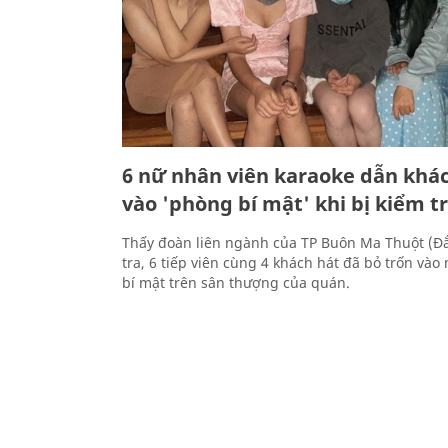
6 nữ nhân viên karaoke dẫn khác
vào 'phòng bí mật' khi bị kiểm t
Thấy đoàn liên ngành của TP Buôn Ma Thuột (Đắ
tra, 6 tiếp viên cùng 4 khách hát đã bỏ trốn va
bí mật trên sân thượng của quán.