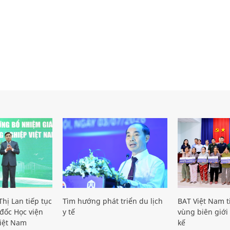
hị Lan tiếp tục
Tìm hướng phát triển du lịch
BAT Việt Nam t
đốc Học viện
y tế
vùng biên giới 
iệt Nam
kế