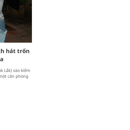
h hát trốn
ra
k Lắk) vào kiểm
̀o một căn phòng