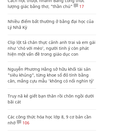
Cách học thuộc nhanh Bảng công thức
lượng giác bằng thơ, "thần chú"
17
Nhiều điểm bất thường ở bằng đại học của
Lý Nhã Kỳ
Clip lột tả chân thực cảnh anh trai và em gái
như 'chó với mèo', người tinh ý còn phát
hiện một vấn đề trong giáo dục con
Nguyễn Phương Hằng sở hữu khối tài sản
"siêu khủng", từng khoe sổ đỏ tính bằng
cân, mắng cựu mẫu 'không có nổi nghìn tỷ'
Truy nã kẻ giết bạn thân rồi chôn ngồi dưới
bãi cát
Các công thức hóa học lớp 8, 9 cơ bản cần
nhớ
106