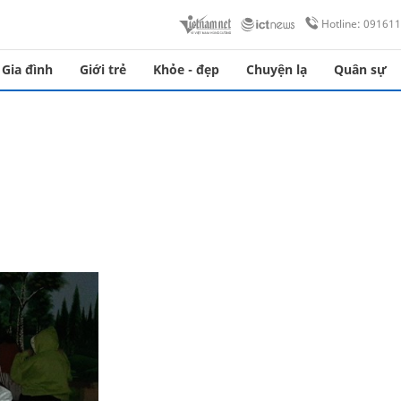
Hotline: 09161
Gia đình
Giới trẻ
Khỏe - đẹp
Chuyện lạ
Quân sự