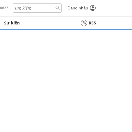
18822
Đăng nhập
Sự kiện
RSS