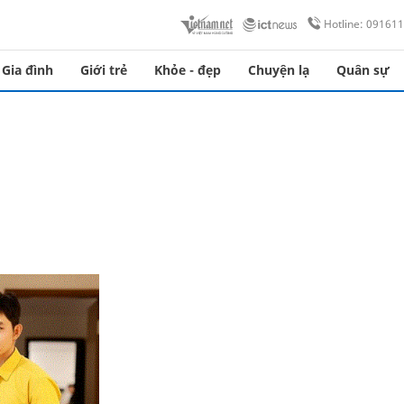
Hotline: 09161
Gia đình
Giới trẻ
Khỏe - đẹp
Chuyện lạ
Quân sự