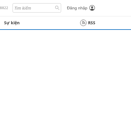
18822
Đăng nhập
Sự kiện
RSS