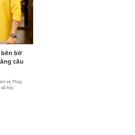
 bên bờ
bằng câu
hạm và Thúy
xã hội.