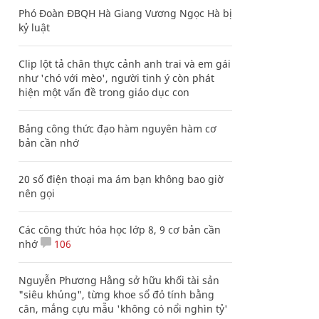
Phó Đoàn ĐBQH Hà Giang Vương Ngọc Hà bị
kỷ luật
Clip lột tả chân thực cảnh anh trai và em gái
như 'chó với mèo', người tinh ý còn phát
hiện một vấn đề trong giáo dục con
Bảng công thức đạo hàm nguyên hàm cơ
bản cần nhớ
20 số điện thoại ma ám bạn không bao giờ
nên gọi
Các công thức hóa học lớp 8, 9 cơ bản cần
nhớ
106
Nguyễn Phương Hằng sở hữu khối tài sản
"siêu khủng", từng khoe sổ đỏ tính bằng
cân, mắng cựu mẫu 'không có nổi nghìn tỷ'