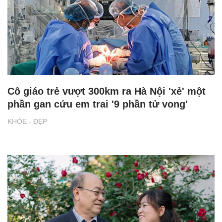
Cô giáo trẻ vượt 300km ra Hà Nội 'xẻ' một
phần gan cứu em trai '9 phần tử vong'
KHỎE - ĐẸP