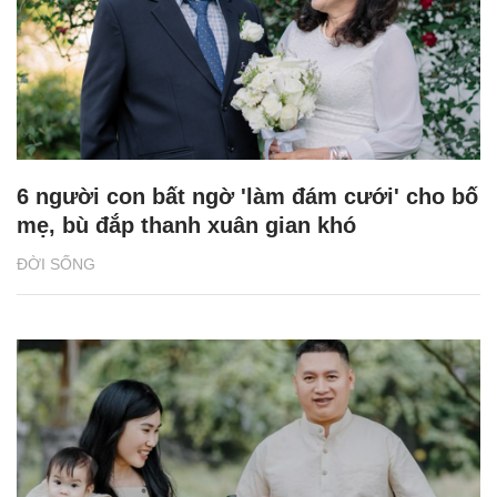
6 người con bất ngờ 'làm đám cưới' cho bố
mẹ, bù đắp thanh xuân gian khó
ĐỜI SỐNG