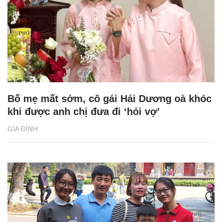
Bố mẹ mất sớm, cô gái Hải Dương oà khóc
khi được anh chị đưa đi ‘hỏi vợ’
GIA ĐÌNH