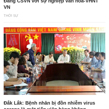
Đảng CSVN với sự nghiệp văn hóa-VHNT
VN
THỜI SỰ
Đắk Lắk: Bệnh nhân bị đồn nhiễm virus