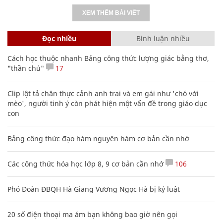
XEM THÊM BÀI VIẾT
Đọc nhiều
Bình luận nhiều
Cách học thuộc nhanh Bảng công thức lượng giác bằng thơ,
"thần chú"
17
Clip lột tả chân thực cảnh anh trai và em gái như 'chó với
mèo', người tinh ý còn phát hiện một vấn đề trong giáo dục
con
Bảng công thức đạo hàm nguyên hàm cơ bản cần nhớ
Các công thức hóa học lớp 8, 9 cơ bản cần nhớ
106
Phó Đoàn ĐBQH Hà Giang Vương Ngọc Hà bị kỷ luật
20 số điện thoại ma ám bạn không bao giờ nên gọi