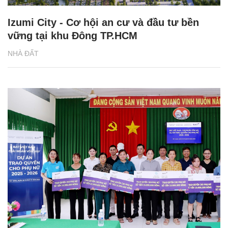
Izumi City - Cơ hội an cư và đầu tư bền
vững tại khu Đông TP.HCM
NHÀ ĐẤT