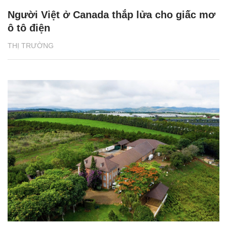
Người Việt ở Canada thắp lửa cho giấc mơ
ô tô điện
THỊ TRƯỜNG