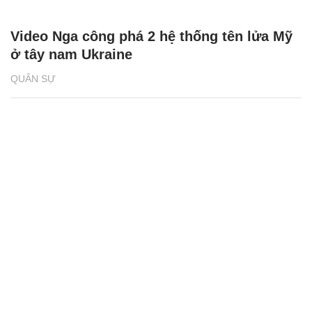
Video Nga công phá 2 hệ thống tên lửa Mỹ
ở tây nam Ukraine
QUÂN SỰ