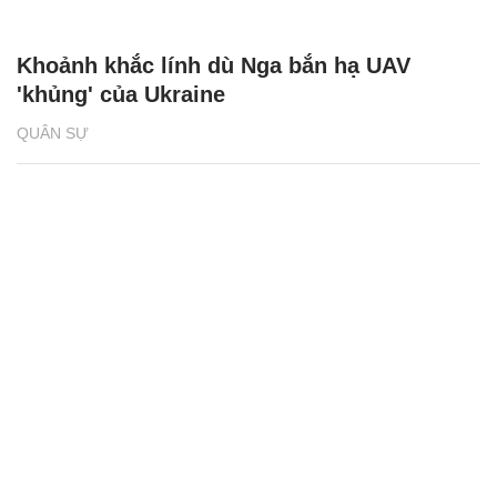
Khoảnh khắc lính dù Nga bắn hạ UAV
'khủng' của Ukraine
QUÂN SỰ