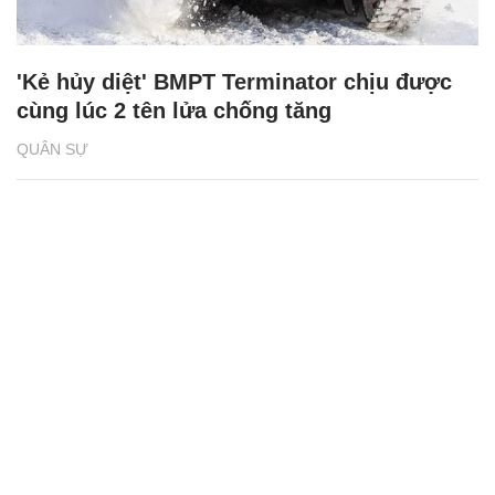
'Kẻ hủy diệt' BMPT Terminator chịu được
cùng lúc 2 tên lửa chống tăng
QUÂN SỰ