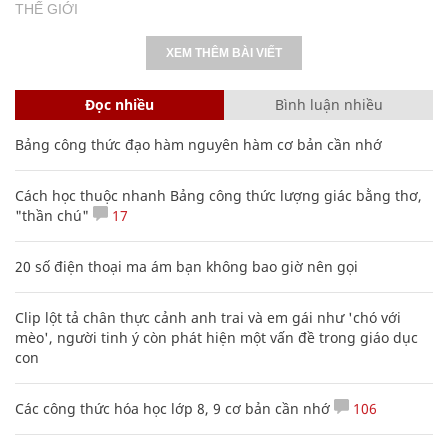
THẾ GIỚI
XEM THÊM BÀI VIẾT
Đọc nhiều
Bình luận nhiều
Bảng công thức đạo hàm nguyên hàm cơ bản cần nhớ
Cách học thuộc nhanh Bảng công thức lượng giác bằng thơ,
"thần chú"
17
20 số điện thoại ma ám bạn không bao giờ nên gọi
Clip lột tả chân thực cảnh anh trai và em gái như 'chó với
mèo', người tinh ý còn phát hiện một vấn đề trong giáo dục
con
Các công thức hóa học lớp 8, 9 cơ bản cần nhớ
106