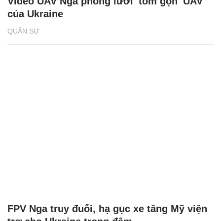
Video UAV Nga phóng lưới 'tóm gọn' UAV
của Ukraine
QUÂN SỰ
FPV Nga truy đuổi, hạ gục xe tăng Mỹ viện