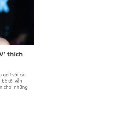
V' thích
 golf với các
 bè tôi vẫn
àn chơi những