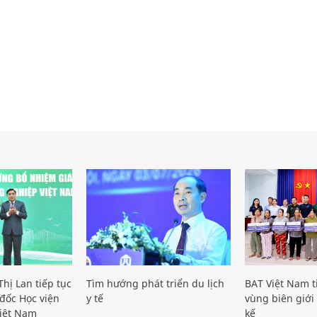
hị Lan tiếp tục
Tìm hướng phát triển du lịch
BAT Việt Nam t
đốc Học viện
y tế
vùng biên giới 
iệt Nam
kế