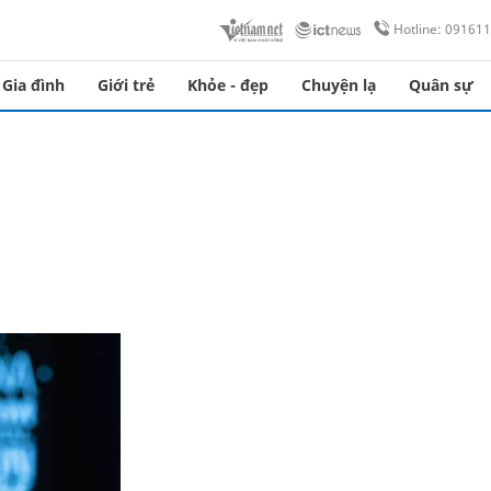
Hotline: 09161
Gia đình
Giới trẻ
Khỏe - đẹp
Chuyện lạ
Quân sự