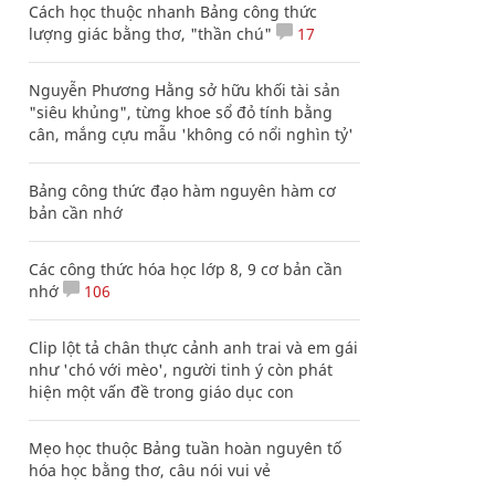
Cách học thuộc nhanh Bảng công thức
lượng giác bằng thơ, "thần chú"
17
Nguyễn Phương Hằng sở hữu khối tài sản
"siêu khủng", từng khoe sổ đỏ tính bằng
cân, mắng cựu mẫu 'không có nổi nghìn tỷ'
Bảng công thức đạo hàm nguyên hàm cơ
bản cần nhớ
Các công thức hóa học lớp 8, 9 cơ bản cần
nhớ
106
Clip lột tả chân thực cảnh anh trai và em gái
như 'chó với mèo', người tinh ý còn phát
hiện một vấn đề trong giáo dục con
Mẹo học thuộc Bảng tuần hoàn nguyên tố
hóa học bằng thơ, câu nói vui vẻ