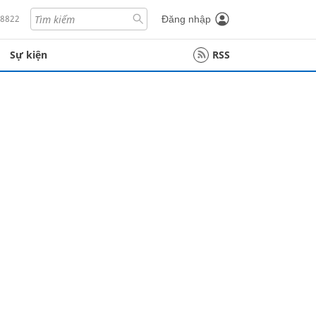
18822
Đăng nhập
Sự kiện
RSS