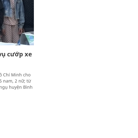
vụ cướp xe
ồ Chí Minh cho
5 nam, 2 nữ; từ
 ngụ huyện Bình