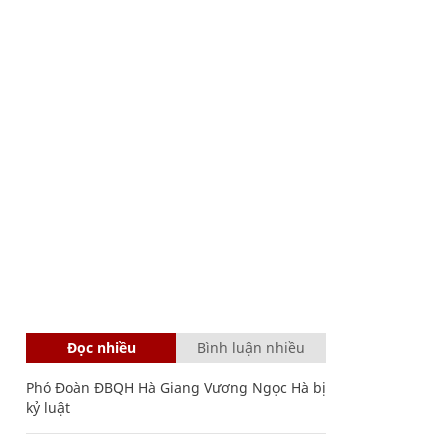
Đọc nhiều
Bình luận nhiều
Phó Đoàn ĐBQH Hà Giang Vương Ngọc Hà bị
kỷ luật