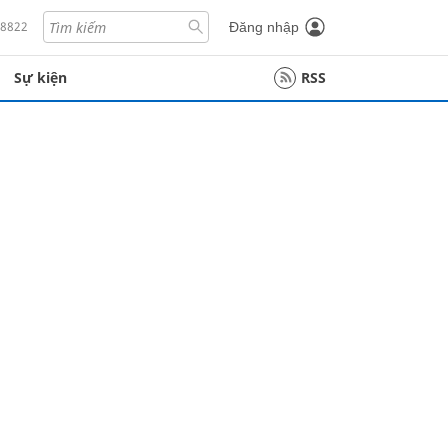
18822
Đăng nhập
Sự kiện
RSS