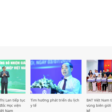
hị Lan tiếp tục
Tìm hướng phát triển du lịch
BAT Việt Nam t
đốc Học viện
y tế
vùng biên giới 
iệt Nam
kế