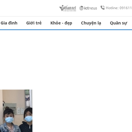
Hotline: 09161
Gia đình
Giới trẻ
Khỏe - đẹp
Chuyện lạ
Quân sự