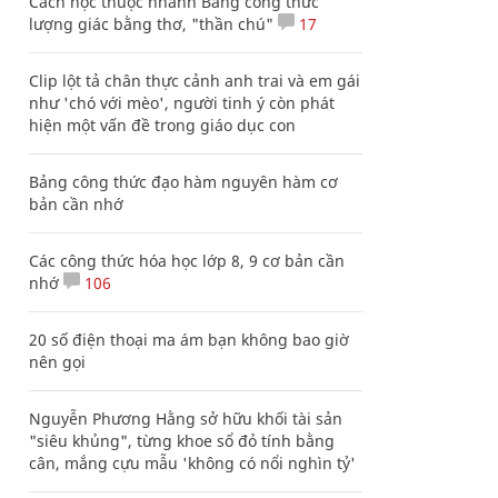
Cách học thuộc nhanh Bảng công thức
lượng giác bằng thơ, "thần chú"
17
Clip lột tả chân thực cảnh anh trai và em gái
như 'chó với mèo', người tinh ý còn phát
hiện một vấn đề trong giáo dục con
Bảng công thức đạo hàm nguyên hàm cơ
bản cần nhớ
Các công thức hóa học lớp 8, 9 cơ bản cần
nhớ
106
20 số điện thoại ma ám bạn không bao giờ
nên gọi
Nguyễn Phương Hằng sở hữu khối tài sản
"siêu khủng", từng khoe sổ đỏ tính bằng
cân, mắng cựu mẫu 'không có nổi nghìn tỷ'