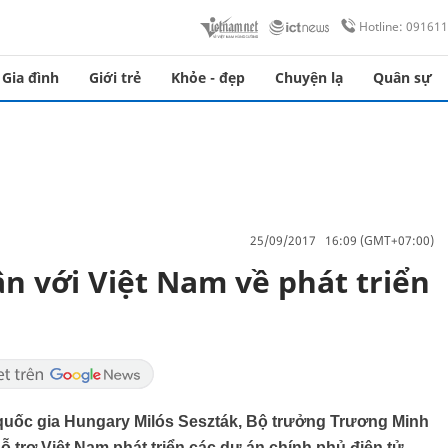
Hotline: 09161
Gia đình
Giới trẻ
Khỏe - đẹp
Chuyện lạ
Quân sự
25/09/2017 16:09 (GMT+07:00)
n với Việt Nam về phát triển
n quốc gia Hungary Milós Seszták, Bộ trưởng Trương Minh
 trợ Việt Nam phát triển các dự án chính phủ điện tử,