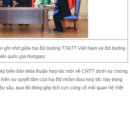
ản ghi nhớ giữa hai Bộ trưởng TT&TT Việt Nam và Bộ trưởng
riển quốc gia Hungary.
ã ký biên bản thỏa thuận hợp tác mới về CNTT dưới sự chứng
ể hiện sự quyết tâm của hai Bộ nhằm đưa hợp tác này trong
iều sâu, qua đó đóng góp tích cực củng cố mối quan hệ Việt