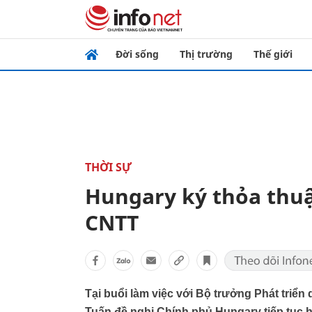
Đời sống
Thị trường
Thế giới
THỜI SỰ
Hungary ký thỏa thuậ
CNTT
Tại buổi làm việc với Bộ trưởng Phát triể
Tuấn đề nghị Chính phủ Hungary tiếp tục hỗ