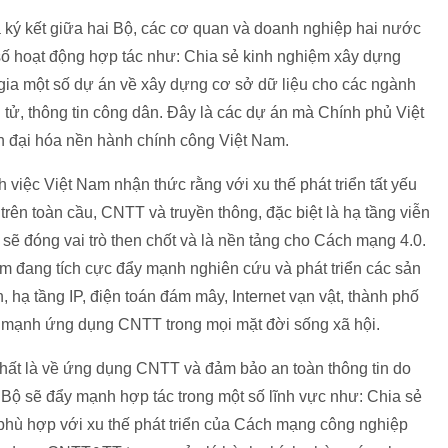
 ký kết giữa hai Bộ, các cơ quan và doanh nghiệp hai nước
t số hoạt động hợp tác như: Chia sẻ kinh nghiệm xây dựng
m gia một số dự án về xây dựng cơ sở dữ liệu cho các ngành
n tử, thông tin công dân. Đây là các dự án mà Chính phủ Việt
ện đại hóa nền hành chính công Việt Nam.
iệc Việt Nam nhận thức rằng với xu thế phát triển tất yếu
rên toàn cầu, CNTT và truyền thông, đặc biệt là hạ tầng viễn
sẽ đóng vai trò then chốt và là nền tảng cho Cách mạng 4.0.
m đang tích cực đẩy mạnh nghiên cứu và phát triển các sản
hạ tầng IP, điện toán đám mây, Internet vạn vật, thành phố
ẩy mạnh ứng dụng CNTT trong mọi mặt đời sống xã hội.
nhất là về ứng dụng CNTT và đảm bảo an toàn thông tin do
Bộ sẽ đẩy mạnh hợp tác trong một số lĩnh vực như: Chia sẻ
ù hợp với xu thế phát triển của Cách mạng công nghiệp