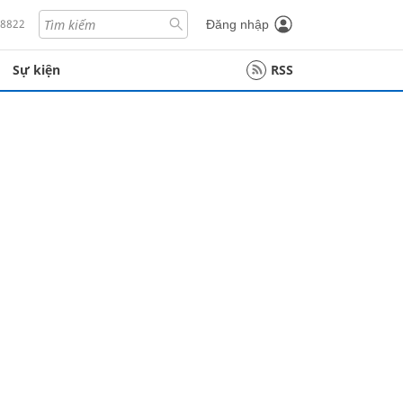
18822
Đăng nhập
Sự kiện
RSS