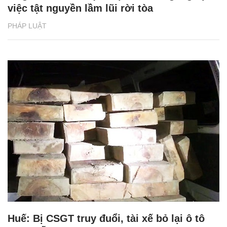
việc tật nguyền lầm lũi rời tòa
PHÁP LUẬT
Huế: Bị CSGT truy đuổi, tài xế bỏ lại ô tô