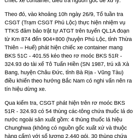
chiếc xe container, điều tra nguồn gốc để xử lý.
Theo đó, vào khoảng 10h ngày 26/9, Tổ tuần tra
CSGT (Trạm CSGT Phú Lộc) thực hiện nhiệm vụ
TTKS đảm bảo trật tự ATGT trên tuyến QL1A đoạn
từ Km 874 đến 904+800 (huyện Phú Lộc, tỉnh Thừa
Thiên – Huế) phát hiện chiếc xe container mang
BKS 51C - 401.55 kéo theo rơ moóc BKS 51R -
324.93 do tài xế Tô Tuấn Hiền (SN 1987, trú xã Xà
Bang, huyện Châu Đức, tỉnh Bà Rịa - Vũng Tàu)
điều khiển theo hướng Bắc Nam có nghi vấn nên ra
tín hiệu dừng xe.
Qua kiểm tra, CSGT phát hiện trên rơ moóc BKS
51R - 324.93 có 54 thùng các-tông chứa thuốc lá do
nước ngoài sản xuất gồm: 4 thùng thuốc lá hiệu
Chunghwa (không có nguồn gốc xuất xứ và thuộc
hàng cấm) với số lượng 2.440 gói, 30 thùng chứa