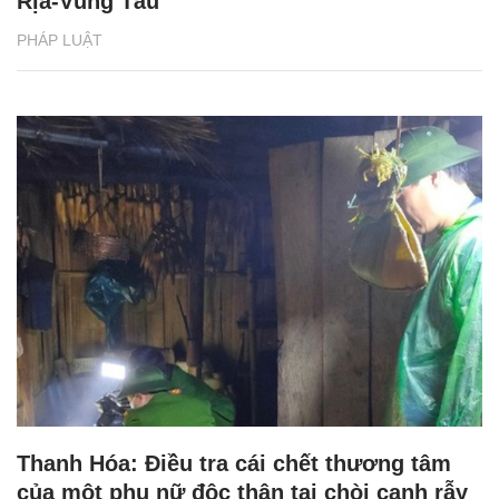
Rịa-Vũng Tàu
PHÁP LUẬT
Thanh Hóa: Điều tra cái chết thương tâm
của một phụ nữ độc thân tại chòi canh rẫy