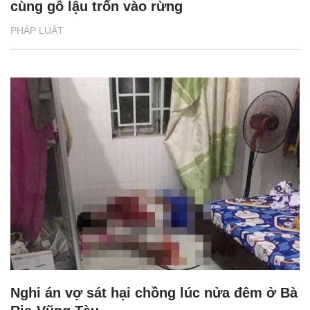
cùng gỗ lậu trốn vào rừng
PHÁP LUẬT
Nghi án vợ sát hại chồng lúc nửa đêm ở Bà