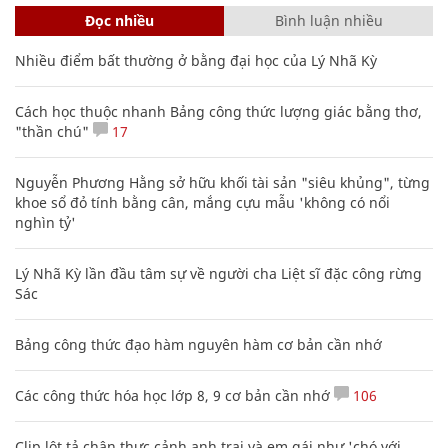
Đọc nhiều
Bình luận nhiều
Nhiều điểm bất thường ở bằng đại học của Lý Nhã Kỳ
Cách học thuộc nhanh Bảng công thức lượng giác bằng thơ,
"thần chú"
17
Nguyễn Phương Hằng sở hữu khối tài sản "siêu khủng", từng
khoe sổ đỏ tính bằng cân, mắng cựu mẫu 'không có nổi
nghìn tỷ'
Lý Nhã Kỳ lần đầu tâm sự về người cha Liệt sĩ đặc công rừng
Sác
Bảng công thức đạo hàm nguyên hàm cơ bản cần nhớ
Các công thức hóa học lớp 8, 9 cơ bản cần nhớ
106
Clip lột tả chân thực cảnh anh trai và em gái như 'chó với