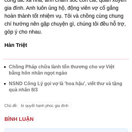
công tác xa nhà, anh chăm sóc con cái, quán xuyến
gia đình. Anh luôn ủng hộ, động viên vợ cố gắng
hoàn thành tốt nhiệm vụ. Tôi và chồng cùng chung
chí hướng nên gặp chuyện gì, chúng tôi đều hỗ trợ,
góp ý cho nhau.
Hàn Triệt
Chồng Pháp chữa lành tổn thương cho vợ Việt
bằng hôn nhân ngọt ngào
NSND Công Lý gọi vợ là 'hoa hậu', viết thư và tặng
quà nhân 8/3
Chủ đề:
bí quyết hạnh phúc gia đình