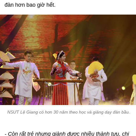
đàn hơn bao giờ hết.
NSƯT Lệ Giang có hơn 30 năm theo học và giảng dạy đàn bầu.
- Còn rất trẻ nhưng giành được nhiều thành tựu, chị