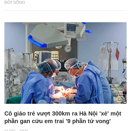
ĐỜI SỐNG
Cô giáo trẻ vượt 300km ra Hà Nội 'xẻ' một
phần gan cứu em trai '9 phần tử vong'