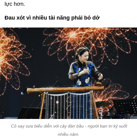
lực hơn.
Đau xót vì nhiều tài năng phải bỏ dở
Cô say sưa biểu diễn với cây đàn bầu - người bạn tri kỷ suốt
nhiều năm.