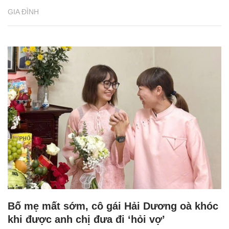
GIA ĐÌNH
Bố mẹ mất sớm, cô gái Hải Dương oà khóc
khi được anh chị đưa đi ‘hỏi vợ’