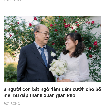
KHỎE - ĐẸP
6 người con bất ngờ 'làm đám cưới' cho bố
mẹ, bù đắp thanh xuân gian khó
ĐỜI SỐNG