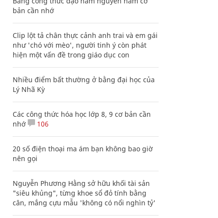
Bảng công thức đạo hàm nguyên hàm cơ
bản cần nhớ
Clip lột tả chân thực cảnh anh trai và em gái
như 'chó với mèo', người tinh ý còn phát
hiện một vấn đề trong giáo dục con
Nhiều điểm bất thường ở bằng đại học của
Lý Nhã Kỳ
Các công thức hóa học lớp 8, 9 cơ bản cần
nhớ
106
20 số điện thoại ma ám bạn không bao giờ
nên gọi
Nguyễn Phương Hằng sở hữu khối tài sản
"siêu khủng", từng khoe sổ đỏ tính bằng
cân, mắng cựu mẫu 'không có nổi nghìn tỷ'