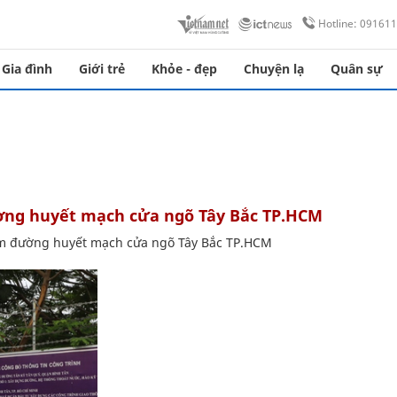
Hotline: 09161
Gia đình
Giới trẻ
Khỏe - đẹp
Chuyện lạ
Quân sự
ường huyết mạch cửa ngõ Tây Bắc TP.HCM
km đường huyết mạch cửa ngõ Tây Bắc TP.HCM