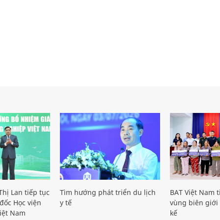
hị Lan tiếp tục
Tìm hướng phát triển du lịch
BAT Việt Nam t
đốc Học viện
y tế
vùng biên giới 
iệt Nam
kế