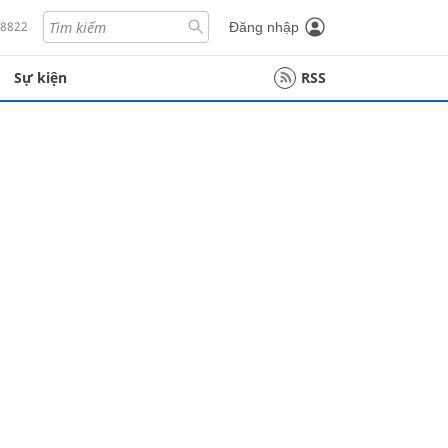
18822
Đăng nhập
Sự kiện
RSS