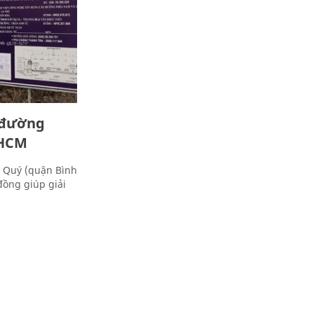
 đường
.HCM
 Quý (quận Bình
đồng giúp giải
.