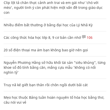
Clip lột tả chân thực cảnh anh trai và em gái như 'chó với
mèo', người tinh ý còn phát hiện một vấn đề trong giáo dục
con
Nhiều điểm bất thường ở bằng đại học của Lý Nhã Kỳ
Các công thức hóa học lớp 8, 9 cơ bản cần nhớ
106
20 số điện thoại ma ám bạn không bao giờ nên gọi
Nguyễn Phương Hằng sở hữu khối tài sản "siêu khủng", từng
khoe sổ đỏ tính bằng cân, mắng cựu mẫu 'không có nổi
nghìn tỷ'
Truy nã kẻ giết bạn thân rồi chôn ngồi dưới bãi cát
Mẹo học thuộc Bảng tuần hoàn nguyên tố hóa học bằng thơ,
câu nói vui vẻ