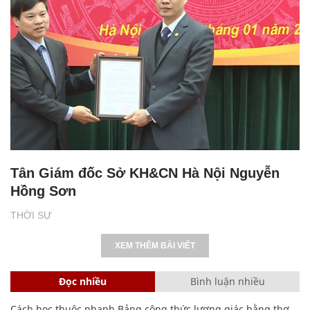
Tân Giám đốc Sở KH&CN Hà Nội Nguyễn
Hồng Sơn
THỜI SỰ
XEM THÊM BÀI VIẾT
Đọc nhiều
Bình luận nhiều
Cách học thuộc nhanh Bảng công thức lượng giác bằng thơ,