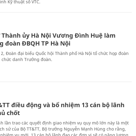
ình Kỹ thuật số VTC.
ư Thành ủy Hà Nội Vương Đình Huệ làm
g đoàn ĐBQH TP Hà Nội
 2, Đoàn đại biểu Quốc hội Thành phố Hà Nội tổ chức họp đoàn
n chức danh Trưởng đoàn.
&TT điều động và bổ nhiệm 13 cán bộ lãnh
hủ chốt
h lần trao các quyết định giao nhiệm vụ quy mô lớn này là một
lịch sử của Bộ TT&TT, Bộ trưởng Nguyễn Mạnh Hùng cho rằng,
í, nhiệm vụ mới, 13 cán bộ lãnh đạo các đơn vị sẽ có năng lượng