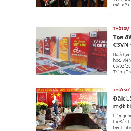
mới để đ
THỜI SỰ
Tọa đ
CSVN 
Buổi tọa
học, Việ
03/02/20
Tràng Thi
THỜI SỰ
Đắk L
một t
Liên qua
tại Đắk 
bệnh nhâ