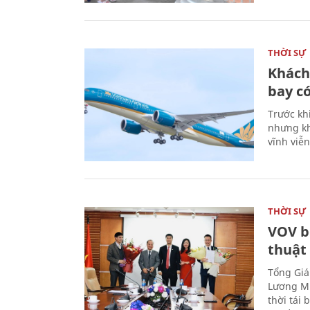
THỜI SỰ
Khách
bay có
Trước kh
nhưng kh
vĩnh viễ
THỜI SỰ
VOV b
thuật
Tổng Giá
Lương Mi
thời tái