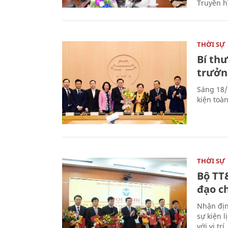
Truyền h
THỜI SỰ
Bí th
trưởn
Sáng 18/
kiện toà
THỜI SỰ
Bộ TT
đạo c
Nhận địn
sự kiện 
với vị tr