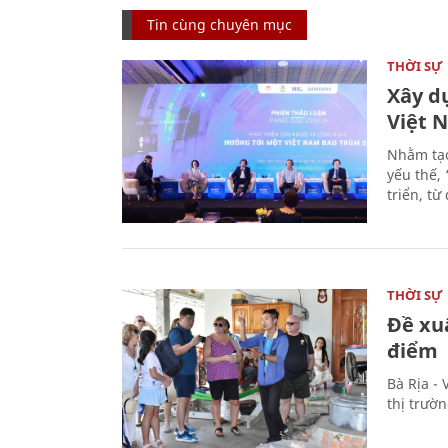
Tin cùng chuyên mục
THỜI SỰ
Xây d
Việt 
Nhằm tạo
yếu thế,
triển, t
THỜI SỰ
Đề xu
điểm
Bà Rịa -
thị trườ