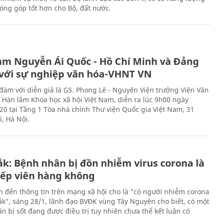
óng góp tốt hơn cho Bộ, đất nước.
àm Nguyễn Ái Quốc - Hồ Chí Minh và Đảng
với sự nghiệp văn hóa-VHNT VN
 đàm với diễn giả là GS. Phong Lê - Nguyên Viện trưởng Viện Văn
n Hàn lâm Khoa học xã hội Việt Nam, diễn ra lúc 9h00 ngày
20 tại Tầng 1 Tòa nhà chính Thư viện Quốc gia Việt Nam, 31
, Hà Nội.
ắk: Bệnh nhân bị đồn nhiễm virus corona là
iếp viên hàng không
n đến thông tin trên mạng xã hội cho là "có người nhiễm corona
Lắk", sáng 28/1, lãnh đạo BVĐK vùng Tây Nguyên cho biết, có một
n bị sốt đang được điều trị tuy nhiên chưa thể kết luận có