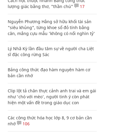
Cách học thuộc nhanh Bảng công thức
lượng giác bằng thơ, "thần chú"
17
Nguyễn Phương Hằng sở hữu khối tài sản
"siêu khủng", từng khoe sổ đỏ tính bằng
cân, mắng cựu mẫu 'không có nổi nghìn tỷ'
Lý Nhã Kỳ lần đầu tâm sự về người cha Liệt
sĩ đặc công rừng Sác
Bảng công thức đạo hàm nguyên hàm cơ
bản cần nhớ
Clip lột tả chân thực cảnh anh trai và em gái
như 'chó với mèo', người tinh ý còn phát
hiện một vấn đề trong giáo dục con
Các công thức hóa học lớp 8, 9 cơ bản cần
nhớ
106