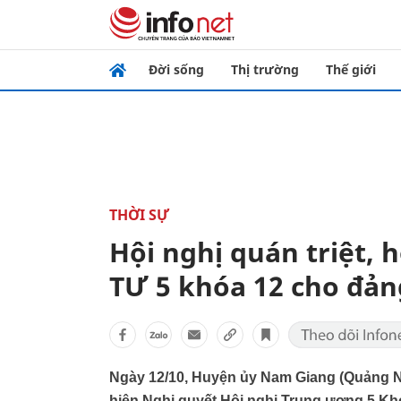
Đời sống
Thị trường
Thế giới
THỜI SỰ
Hội nghị quán triệt, 
TƯ 5 khóa 12 cho đản
Ngày 12/10, Huyện ủy Nam Giang (Quảng Nam
hiện Nghị quyết Hội nghị Trung ương 5 Khó