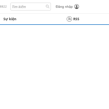
18822
Đăng nhập
Sự kiện
RSS