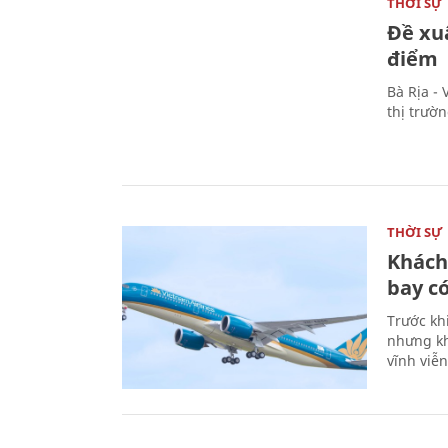
THỜI SỰ
Đề xu
điểm
Bà Rịa -
thị trườ
THỜI SỰ
Khách
bay có
Trước kh
nhưng kh
vĩnh viễ