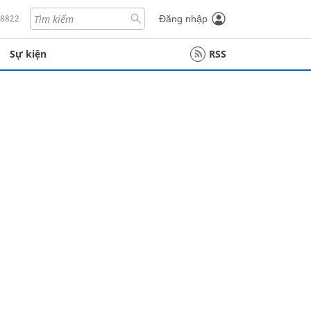
18822
Đăng nhập
Sự kiện
RSS