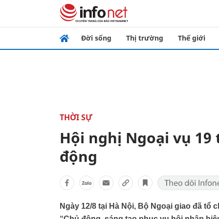
Đời sống
Thị trường
Thế giới
THỜI SỰ
Hội nghị Ngoại vụ 1
động
Ngày 12/8 tại Hà Nội, Bộ Ngoại giao đã tổ 
“Chủ động, sáng tạo phục vụ hội nhập hiệ