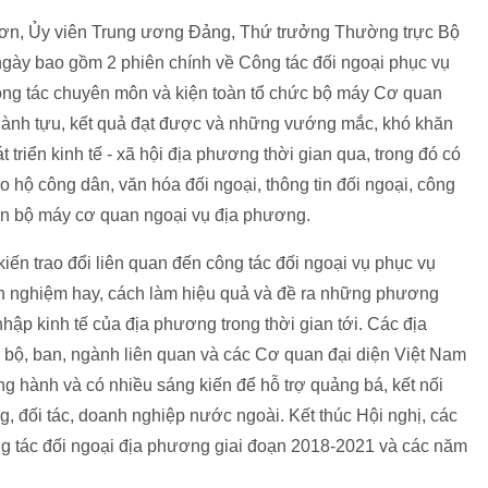
Sơn, Ủy viên Trung ương Đảng, Thứ trưởng Thường trực Bộ
ả ngày bao gồm 2 phiên chính về Công tác đối ngoại phục vụ
Công tác chuyên môn và kiện toàn tổ chức bộ máy Cơ quan
ành tựu, kết quả đạt được và những vướng mắc, khó khăn
t triển kinh tế - xã hội địa phương thời gian qua, trong đó có
o hộ công dân, văn hóa đối ngoại, thông tin đối ngoại, công
àn bộ máy cơ quan ngoại vụ địa phương.
 kiến trao đổi liên quan đến công tác đối ngoại vụ phục vụ
inh nghiệm hay, cách làm hiệu quả và đề ra những phương
hập kinh tế của địa phương trong thời gian tới. Các địa
 bộ, ban, ngành liên quan và các Cơ quan đại diện Việt Nam
ng hành và có nhiều sáng kiến để hỗ trợ quảng bá, kết nối
 đối tác, doanh nghiệp nước ngoài. Kết thúc Hội nghị, các
ng tác đối ngoại địa phương giai đoạn 2018-2021 và các năm