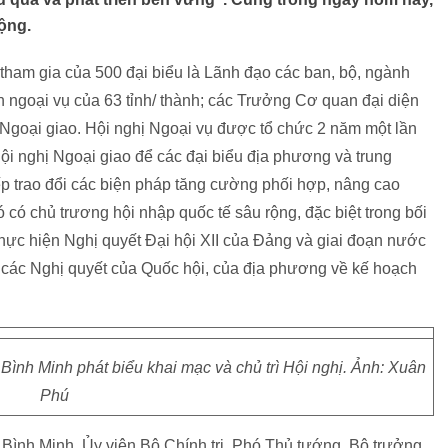
ộng.
 tham gia của 500 đại biểu là Lãnh đạo các ban, bộ, ngành
ngoại vụ của 63 tỉnh/ thành; các Trưởng Cơ quan đại diện
Ngoại giao. Hội nghị Ngoại vụ được tổ chức 2 năm một lần
ội nghị Ngoại giao để các đại biểu địa phương và trung
p trao đổi các biện pháp tăng cường phối hợp, nâng cao
đó có chủ trương hội nhập quốc tế sâu rộng, đặc biệt trong bối
hực hiện Nghị quyết Đại hội XII của Đảng và giai đoạn nước
và các Nghị quyết của Quốc hội, của địa phương về kế hoạch
ình Minh phát biểu khai mạc và chủ trì Hội nghị. Ảnh: Xuân
Phú
m Bình Minh, Ủy viên Bộ Chính trị, Phó Thủ tướng, Bộ trưởng