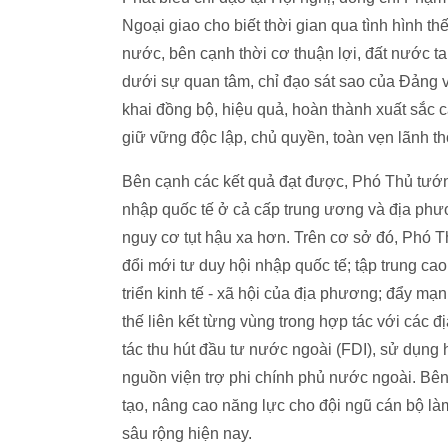
Ngoại giao cho biết thời gian qua tình hình th
nước, bên cạnh thời cơ thuận lợi, đất nước ta
dưới sự quan tâm, chỉ đạo sát sao của Đảng 
khai đồng bộ, hiệu quả, hoàn thành xuất sắc c
giữ vững độc lập, chủ quyền, toàn vẹn lãnh thổ,
Bên cạnh các kết quả đạt được, Phó Thủ tướn
nhập quốc tế ở cả cấp trung ương và địa phươ
nguy cơ tụt hậu xa hơn. Trên cơ sở đó, Phó T
đổi mới tư duy hội nhập quốc tế; tập trung cao
triển kinh tế - xã hội của địa phương; đẩy mạn
thế liên kết từng vùng trong hợp tác với các 
tác thu hút đầu tư nước ngoài (FDI), sử dụng 
nguồn viện trợ phi chính phủ nước ngoài. Bê
tạo, nâng cao năng lực cho đội ngũ cán bộ l
sâu rộng hiện nay.