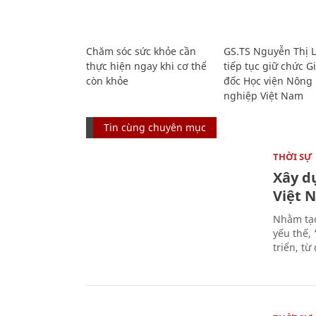
Chăm sóc sức khỏe cần
GS.TS Nguyễn Thị 
thực hiện ngay khi cơ thể
tiếp tục giữ chức 
còn khỏe
đốc Học viện Nông
nghiệp Việt Nam
Tin cùng chuyên mục
THỜI SỰ
Xây d
Việt 
Nhằm tạo
yếu thế,
triển, t