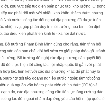
ế giới, khu vực tiếp tục diễn biến phức tạp, khó lường. Ở trong
 tiếp tục phải đối mặt với nhiều khó khăn, thách thức, nhưng
và Nhà nước, công tác đối ngoại địa phương đã được triển
ác nhiệm vụ, góp phần duy trì môi trường hòa bình, ổn định,
 tạo điều kiện phát triển kinh tế - xã hội đất nước.
g, Bộ trưởng Phạm Bình Minh cũng cho rằng, tiến trình hội
ng vẫn còn hạn chế; đòi hỏi sớm có giải pháp tháo gỡ, tránh
hủ tướng, Bộ trưởng đề nghị các địa phương cần quyết liệt
 độ để thực hiện tốt công tác hội nhập quốc tế gắn với phát
h hợp tác, liên kết với các địa phương khác để phát huy lợi
địa phương/ đối tác/ doanh nghiệp nước ngoài; làm tốt công
hiệu quả nguồn vốn hỗ trợ phát triển chính thức (ODA) và
n cạnh đó, các địa phương cũng cần tiếp tục tăng cường đào
àm công tác đối ngoại nhằm đáp ứng yêu cầu hội nhập quốc tế