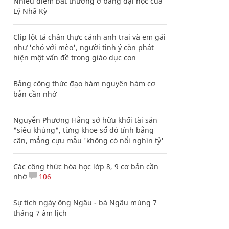
Nhiều điểm bất thường ở bằng đại học của
Lý Nhã Kỳ
Clip lột tả chân thực cảnh anh trai và em gái
như 'chó với mèo', người tinh ý còn phát
hiện một vấn đề trong giáo dục con
Bảng công thức đạo hàm nguyên hàm cơ
bản cần nhớ
Nguyễn Phương Hằng sở hữu khối tài sản
"siêu khủng", từng khoe sổ đỏ tính bằng
cân, mắng cựu mẫu 'không có nổi nghìn tỷ'
Các công thức hóa học lớp 8, 9 cơ bản cần
nhớ
106
Sự tích ngày ông Ngâu - bà Ngâu mùng 7
tháng 7 âm lịch