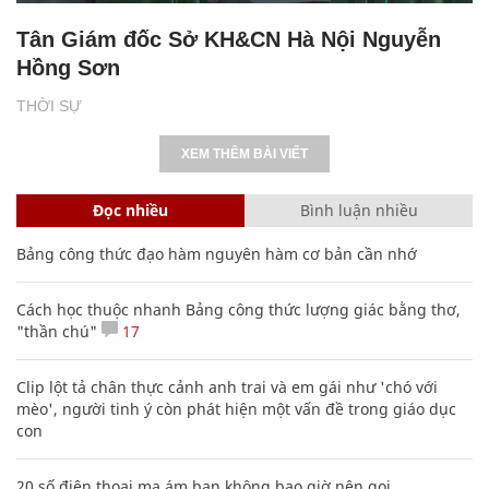
Tân Giám đốc Sở KH&CN Hà Nội Nguyễn
Hồng Sơn
THỜI SỰ
XEM THÊM BÀI VIẾT
Đọc nhiều
Bình luận nhiều
Bảng công thức đạo hàm nguyên hàm cơ bản cần nhớ
Cách học thuộc nhanh Bảng công thức lượng giác bằng thơ,
"thần chú"
17
Clip lột tả chân thực cảnh anh trai và em gái như 'chó với
mèo', người tinh ý còn phát hiện một vấn đề trong giáo dục
con
20 số điện thoại ma ám bạn không bao giờ nên gọi