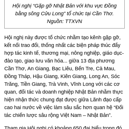
Hội nghị “Gặp gỡ Nhật Bản với khu vực Đồng
bằng sông Cửu Long” tổ chức tại Cần Thơ.
Nguồn: TTXVN
Hội nghị này được tổ chức nhằm tạo kênh gặp gỡ,
kết nối trao đổi, thống nhất các biện pháp thúc đẩy
hợp tác kinh tế, thương mại, nông nghiệp, giáo dục-
đào tạo, giao lưu văn hóa... giữa 13 địa phương
Cần Thơ, An Giang, Bạc Liêu, Bến Tre, Cà Mau,
Đồng Tháp, Hậu Giang, Kiên Giang, Long An, Sóc
Trăng, Tiền Giang, Trà Vinh, Vĩnh Long với các cơ
quan, đối tác và doanh nghiệp Nhật Bản nhằm thực
hiện nhận thức chung đạt được giữa Lãnh đạo cấp
cao hai nước về việc làm sâu sắc hơn quan hệ “Đối
tác chiến lược sâu rộng Việt Nam – Nhật Bản”.
Tham gia Hội nghị có khoảng 650 đại biểu trong đó