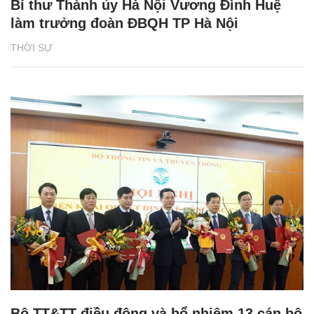
Bí thư Thành ủy Hà Nội Vương Đình Huệ
làm trưởng đoàn ĐBQH TP Hà Nội
THỜI SỰ
Bộ TT&TT điều động và bổ nhiệm 13 cán bộ