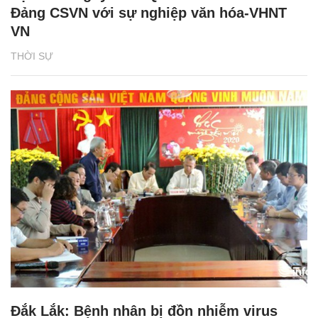
Đảng CSVN với sự nghiệp văn hóa-VHNT
VN
THỜI SỰ
Đắk Lắk: Bệnh nhân bị đồn nhiễm virus