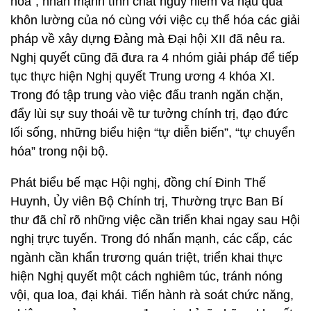
hóa”; nhấn mạnh tính chất nguy hiểm và hậu quả
khôn lường của nó cùng với việc cụ thể hóa các giải
pháp về xây dựng Đảng mà Đại hội XII đã nêu ra.
Nghị quyết cũng đã đưa ra 4 nhóm giải pháp để tiếp
tục thực hiện Nghị quyết Trung ương 4 khóa XI.
Trong đó tập trung vào việc đấu tranh ngăn chặn,
đẩy lùi sự suy thoái về tư tưởng chính trị, đạo đức
lối sống, những biểu hiện “tự diễn biến”, “tự chuyển
hóa” trong nội bộ.
Phát biểu bế mạc Hội nghị, đồng chí Đinh Thế
Huynh, Ủy viên Bộ Chính trị, Thường trực Ban Bí
thư đã chỉ rõ những việc cần triển khai ngay sau Hội
nghị trực tuyến. Trong đó nhấn mạnh, các cấp, các
ngành cần khẩn trương quán triệt, triển khai thực
hiện Nghị quyết một cách nghiêm túc, tránh nóng
vội, qua loa, đại khái. Tiến hành rà soát chức năng,