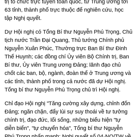
trị tổ chức trực tuyến toàn quốc, từ Trung ương tới
63 tỉnh, thành phố trực thuộc để nghiên cứu, học
tập Nghị quyết.
Dự Hội nghị có Tổng Bí thư Nguyễn Phú Trọng, Chủ
tịch nước Trần Đại Quang, Thủ tướng Chính phủ
Nguyễn Xuân Phúc, Thường trực Ban Bí thư Đinh
Thế Huynh; các đồng chí Ủy viên Bộ Chính trị, Ban
Bí thư, Ủy viên Trung ương Đảng; lãnh đạo chủ
chốt các ban, bộ, ngành, đoàn thể ở Trung ương và
các tỉnh, thành phố trong cả nước đã dự Hội nghị.
Tổng bí thư Nguyễn Phú Trọng chủ trì Hội nghị.
Chỉ đạo Hội nghị "Tăng cường xây dựng, chỉnh đốn
Đảng; ngăn chặn, đẩy lùi sự suy thoái về tư tưởng
chính trị, đạo đức, lối sống, những biểu hiện "tự
diễn biến", "tự chuyển hóa", Tổng bí thư Nguyễn
Phú Trọng nhấn mạnh: Nghị quyết số 04-NQ/TW về