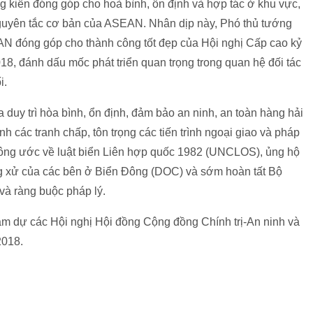
g kiến đóng góp cho hoà bình, ổn định và hợp tác ở khu vực,
c nguyên tắc cơ bản của ASEAN. Nhân dịp này, Phó thủ tướng
N đóng góp cho thành công tốt đẹp của Hội nghị Cấp cao kỷ
8, đánh dấu mốc phát triển quan trọng trong quan hệ đối tác
i.
duy trì hòa bình, ổn định, đảm bảo an ninh, an toàn hàng hải
h các tranh chấp, tôn trọng các tiến trình ngoại giao và pháp
ó Công ước về luật biển Liên hợp quốc 1982 (UNCLOS), ủng hộ
ng xử của các bên ở Biển Đông (DOC) và sớm hoàn tất Bộ
à ràng buộc pháp lý.
m dự các Hội nghị Hội đồng Cộng đồng Chính trị-An ninh và
2018.