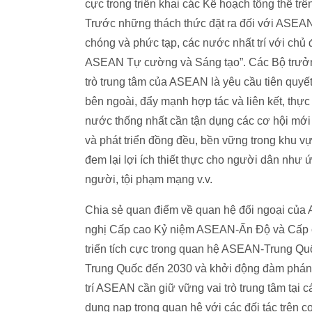
cực trong triển khai các Kế hoạch tổng thể t
Trước những thách thức đặt ra đối với ASEAN 
chóng và phức tạp, các nước nhất trí với ch
ASEAN Tự cường và Sáng tạo”. Các Bộ trưởng
trò trung tâm của ASEAN là yêu cầu tiên quyế
bên ngoài, đẩy mạnh hợp tác và liên kết, t
nước thống nhất cần tận dụng các cơ hội mới
và phát triển đồng đều, bền vững trong khu vự
đem lại lợi ích thiết thực cho người dân như 
người, tội phạm mạng v.v.
Chia sẻ quan điểm về quan hệ đối ngoại của 
nghị Cấp cao Kỷ niệm ASEAN-Ấn Độ và Cấp c
triển tích cực trong quan hệ ASEAN-Trung Q
Trung Quốc đến 2030 và khởi động đàm phán
trí ASEAN cần giữ vững vai trò trung tâm tại 
dung nạp trong quan hệ với các đối tác trên cơ