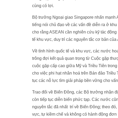
cùng có lợi.
Bộ trưởng Ngoại giao Singapore nhấn mạnh A
tiếng nói chủ đạo về các vấn đề diễn ra ở khu
cho rằng ASEAN cần nghiên cứu kỹ tác động c
tế khu vực, duy trì các nguyên tắc cơ bản c
Về tình hình quốc tế và khu vực, các nước hoa
trông đợi kết quả quan trọng từ Cuộc gặp thượ
cuộc gặp cấp cao giữa Mỹ và Triều Tiên trong
cho việc phi hạt nhân hoá trên Bán đảo Triều
tục các nỗ lực tìm giải pháp bền vững cho vấ
Trao đổi về Biển Đông, các Bộ trưởng nhận địn
còn tiếp tục diễn biến phức tạp. Các nước c
nguyên tắc đã nhất trí về Biển Đông; theo đó
vực, tự kiềm chế và không có hành động đơn p