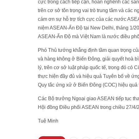
cực trong cách tiếp cận, hoan nghênh các sán
trên cơ sở tôn trọng vai trò trung tâm và cá
cám ơn sự hỗ trợ tích cực của các nước ASEA
niệm ASEAN-Ấn Độ tại New Delhi, tháng 1/201
ASEAN-Ấn Độ mà Việt Nam là nước điều phố
Phó Thủ tướng khẳng định tầm quan trọng của 
và hàng không ở Biển Đông, giải quyết hoà bìn
lý, trên cơ sở luật pháp quốc tế, trong đó c
thực hiện đầy đủ và hiệu quả Tuyên bố về ứ
Quy tắc ứng xử ở Biển Đông (COC) hiệu quả v
Các Bộ trưởng Ngoại giao ASEAN tiếp tục tha
Hội đồng Điều phối ASEAN trong chiều 27/4/
Tuệ Minh