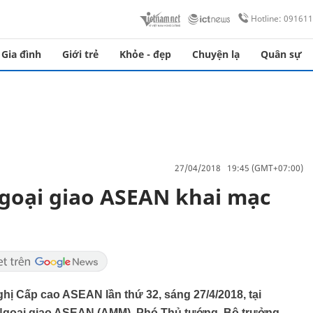
Hotline: 09161
Gia đình
Giới trẻ
Khỏe - đẹp
Chuyện lạ
Quân sự
27/04/2018 19:45 (GMT+07:00)
goại giao ASEAN khai mạc
ghị Cấp cao ASEAN lần thứ 32, sáng 27/4/2018, tại
g Ngoại giao ASEAN (AMM). Phó Thủ tướng, Bộ trưởng