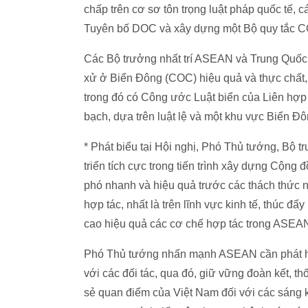
chấp trên cơ sơ tôn trọng luật pháp quốc tế, c
Tuyên bố DOC và xây dựng một Bộ quy tắc CO
Các Bộ trưởng nhất trí ASEAN và Trung Quốc 
xử ở Biển Đông (COC) hiệu quả và thực chất, 
trong đó có Công ước Luật biển của Liên hợ
bạch, dựa trên luật lệ và một khu vực Biển Đô
* Phát biểu tại Hội nghị, Phó Thủ tướng, Bộ
triển tích cực trong tiến trình xây dựng C
phó nhanh và hiệu quả trước các thách thức n
hợp tác, nhất là trên lĩnh vực kinh tế, thúc 
cao hiệu quả các cơ chế hợp tác trong ASEAN
Phó Thủ tướng nhấn mạnh ASEAN cần phát huy
với các đối tác, qua đó, giữ vững đoàn kết, t
sẻ quan điểm của Việt Nam đối với các sáng 