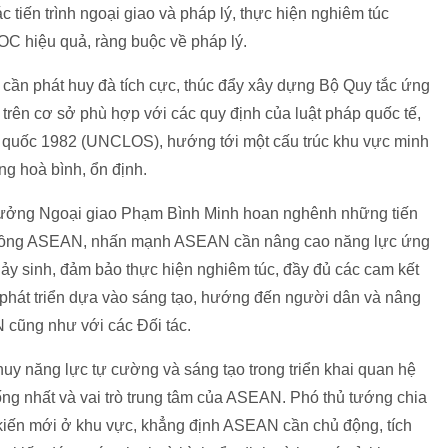
ác tiến trình ngoại giao và pháp lý, thực hiện nghiêm túc
C hiệu quả, ràng buộc về pháp lý.
cần phát huy đà tích cực, thúc đẩy xây dựng Bộ Quy tắc ứng
trên cơ sở phù hợp với các quy định của luật pháp quốc tế,
p quốc 1982 (UNCLOS), hướng tới một cấu trúc khu vực minh
ng hoà bình, ổn định.
 trưởng Ngoại giao Phạm Bình Minh hoan nghênh những tiến
ộng đồng ASEAN, nhấn mạnh ASEAN cần nâng cao năng lực ứng
ảy sinh, đảm bảo thực hiện nghiêm túc, đầy đủ các cam kết
đẩy phát triển dựa vào sáng tạo, hướng đến người dân và nâng
 cũng như với các Đối tác.
 năng lực tự cường và sáng tạo trong triển khai quan hệ
hống nhất và vai trò trung tâm của ASEAN. Phó thủ tướng chia
kiến mới ở khu vực, khẳng định ASEAN cần chủ động, tích