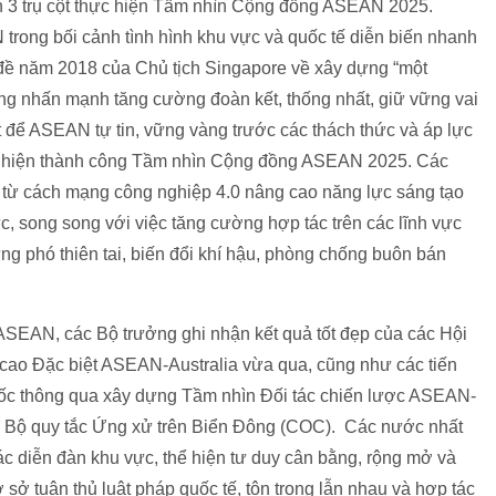
rên 3 trụ cột thực hiện Tầm nhìn Cộng đồng ASEAN 2025.
trong bối cảnh tình hình khu vực và quốc tế diễn biến nhanh
ủ đề năm 2018 của Chủ tịch Singapore về xây dựng “một
 nhấn mạnh tăng cường đoàn kết, thống nhất, giữ vững vai
t để ASEAN tự tin, vững vàng trước các thách thức và áp lực
hực hiện thành công Tầm nhìn Cộng đồng ASEAN 2025. Các
 từ cách mạng công nghiệp 4.0 nâng cao năng lực sáng tạo
c, song song với việc tăng cường hợp tác trên các lĩnh vực
ứng phó thiên tai, biến đổi khí hậu, phòng chống buôn bán
ASEAN, các Bộ trưởng ghi nhận kết quả tốt đẹp của các Hội
ao Đặc biệt ASEAN-Australia vừa qua, cũng như các tiến
uốc thông qua xây dựng Tầm nhìn Đối tác chiến lược ASEAN-
 Bộ quy tắc Ứng xử trên Biển Đông (COC). Các nước nhất
các diễn đàn khu vực, thể hiện tư duy cân bằng, rộng mở và
 sở tuân thủ luật pháp quốc tế, tôn trọng lẫn nhau và hợp tác