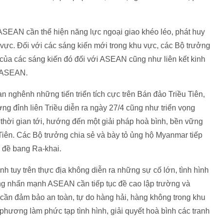
SEAN cần thể hiện năng lực ngoại giao khéo léo, phát huy
 vực. Đối với các sáng kiến mới trong khu vực, các Bộ trưởng
ủa các sáng kiến đó đối với ASEAN cũng như liên kết kinh
ủa ASEAN.
n nghênh những tiến triển tích cực trên Bán đảo Triều Tiên,
ng đỉnh liên Triều diễn ra ngày 27/4 cũng như triển vọng
 thời gian tới, hướng đến một giải pháp hoà bình, bền vững
 Tiên. Các Bộ trưởng chia sẻ và bày tỏ ủng hộ Myanmar tiếp
n đề bang Ra-khai.
h tuy trên thực địa không diễn ra những sự cố lớn, tình hình
ũng nhấn mạnh ASEAN cần tiếp tục đề cao lập trường và
, cần đảm bảo an toàn, tự do hàng hải, hàng không trong khu
hương làm phức tạp tình hình, giải quyết hoà bình các tranh