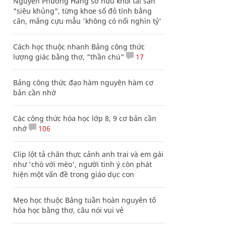
Nguyễn Phương Hằng sở hữu khối tài sản
"siêu khủng", từng khoe sổ đỏ tính bằng
cân, mắng cựu mẫu 'không có nổi nghìn tỷ'
Cách học thuộc nhanh Bảng công thức
lượng giác bằng thơ, "thần chú"
17
Bảng công thức đạo hàm nguyên hàm cơ
bản cần nhớ
Các công thức hóa học lớp 8, 9 cơ bản cần
nhớ
106
Clip lột tả chân thực cảnh anh trai và em gái
như 'chó với mèo', người tinh ý còn phát
hiện một vấn đề trong giáo dục con
Mẹo học thuộc Bảng tuần hoàn nguyên tố
hóa học bằng thơ, câu nói vui vẻ