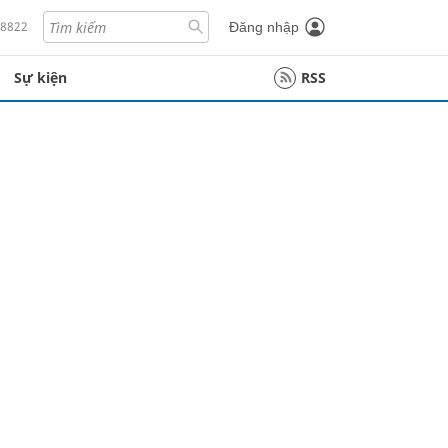
18822
Đăng nhập
Sự kiện
RSS