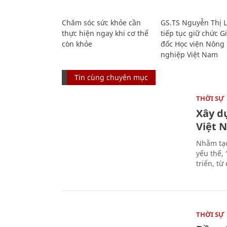
Chăm sóc sức khỏe cần
GS.TS Nguyễn Thị 
thực hiện ngay khi cơ thể
tiếp tục giữ chức 
còn khỏe
đốc Học viện Nông
nghiệp Việt Nam
Tin cùng chuyên mục
THỜI SỰ
Xây d
Việt 
Nhằm tạo
yếu thế,
triển, t
THỜI SỰ