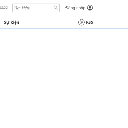
18822
Đăng nhập
Sự kiện
RSS