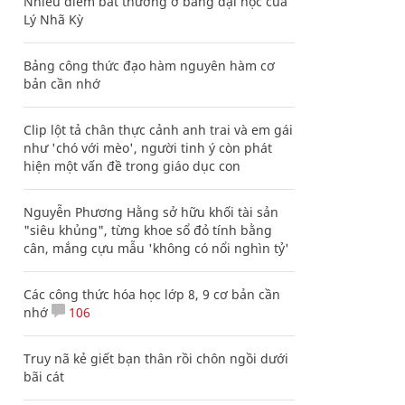
Nhiều điểm bất thường ở bằng đại học của
Lý Nhã Kỳ
Bảng công thức đạo hàm nguyên hàm cơ
bản cần nhớ
Clip lột tả chân thực cảnh anh trai và em gái
như 'chó với mèo', người tinh ý còn phát
hiện một vấn đề trong giáo dục con
Nguyễn Phương Hằng sở hữu khối tài sản
"siêu khủng", từng khoe sổ đỏ tính bằng
cân, mắng cựu mẫu 'không có nổi nghìn tỷ'
Các công thức hóa học lớp 8, 9 cơ bản cần
nhớ
106
Truy nã kẻ giết bạn thân rồi chôn ngồi dưới
bãi cát