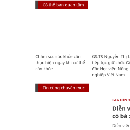
Có thể bạn quan tâm
Chăm sóc sức khỏe cần
GS.TS Nguyễn Thị 
thực hiện ngay khi cơ thể
tiếp tục giữ chức 
còn khỏe
đốc Học viện Nông
nghiệp Việt Nam
Tin cùng chuyên mục
GIA ĐÌN
Diễn 
có bà
Diễn viê