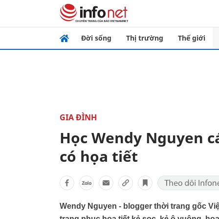
Đời sống
Thị trường
Thế giới
GIA ĐÌNH
Học Wendy Nguyen cá
có họa tiết
Wendy Nguyen - blogger thời trang gốc Việt
trang phục họa tiết kẻ sọc, kẻ ô vuông, họa 