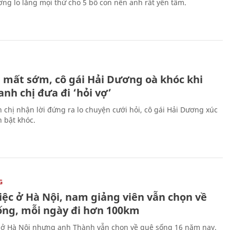
ng lo lắng mọi thứ cho 5 bố con nên anh rất yên tâm.
H
 mất sớm, cô gái Hải Dương oà khóc khi
nh chị đưa đi ‘hỏi vợ’
 chị nhận lời đứng ra lo chuyện cưới hỏi, cô gái Hải Dương xúc
 bật khóc.
G
iệc ở Hà Nội, nam giảng viên vẫn chọn về
ống, mỗi ngày đi hơn 100km
 ở Hà Nội nhưng anh Thành vẫn chọn về quê sống 16 năm nay.