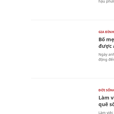
hậu phươ
GIA ĐÌN
Bố mẹ
được a
Ngày anh
động đến
ĐỜI SỐN
Làm v
quê s
Làm việc