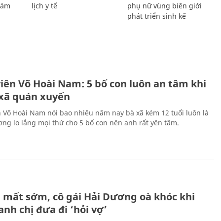
Giám
lịch y tế
phụ nữ vùng biên giới
phát triển sinh kế
H
viên Võ Hoài Nam: 5 bố con luôn an tâm khi
 xã quán xuyến
n Võ Hoài Nam nói bao nhiêu năm nay bà xã kém 12 tuổi luôn là
ng lo lắng mọi thứ cho 5 bố con nên anh rất yên tâm.
H
 mất sớm, cô gái Hải Dương oà khóc khi
nh chị đưa đi ‘hỏi vợ’