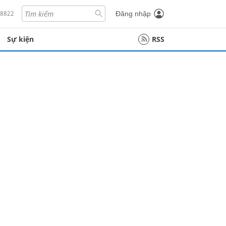
18822
Đăng nhập
Sự kiện
RSS