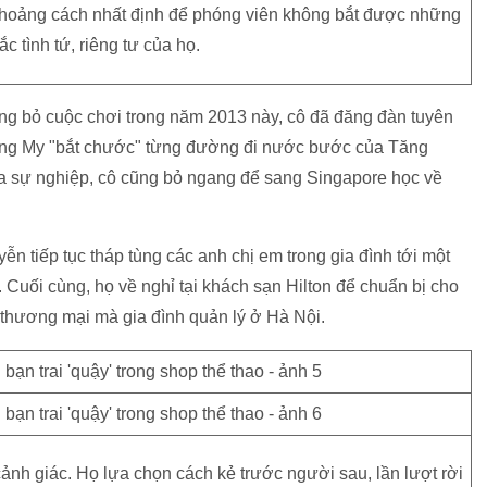
 khoảng cách nhất định để phóng viên không bắt được những
c tình tứ, riêng tư của họ.
hồng bỏ cuộc chơi trong năm 2013 này, cô đã đăng đàn tuyên
àng My "bắt chước" từng đường đi nước bước của Tăng
a sự nghiệp, cô cũng bỏ ngang để sang Singapore học về
ễn tiếp tục tháp tùng các anh chị em trong gia đình tới một
. Cuối cùng, họ về nghỉ tại khách sạn Hilton để chuẩn bị cho
m thương mại mà gia đình quản lý ở Hà Nội.
ảnh giác. Họ lựa chọn cách kẻ trước người sau, lần lượt rời