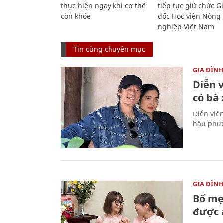
thực hiện ngay khi cơ thể
tiếp tục giữ chức 
còn khỏe
đốc Học viện Nông
nghiệp Việt Nam
Tin cùng chuyên mục
GIA ĐÌN
Diễn 
có bà
Diễn viê
hậu phươ
GIA ĐÌN
Bố mẹ
được a