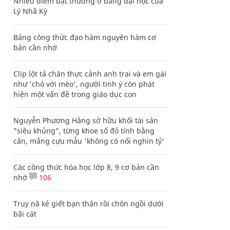
Nhiều điểm bất thường ở bằng đại học của
Lý Nhã Kỳ
Bảng công thức đạo hàm nguyên hàm cơ
bản cần nhớ
Clip lột tả chân thực cảnh anh trai và em gái
như 'chó với mèo', người tinh ý còn phát
hiện một vấn đề trong giáo dục con
Nguyễn Phương Hằng sở hữu khối tài sản
"siêu khủng", từng khoe sổ đỏ tính bằng
cân, mắng cựu mẫu 'không có nổi nghìn tỷ'
Các công thức hóa học lớp 8, 9 cơ bản cần
nhớ
106
Truy nã kẻ giết bạn thân rồi chôn ngồi dưới
bãi cát