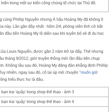
iện trong một sự kiện công chúng tổ chức tại Thủ đô.
g cùng Phillip Nguyễn nhưng Á hậu Hoàng My đã không ít
ia này. Lần gần đây nhất - hôm 2/4, phóng viên tình cờ bắt
 lần đầu tiên Hoàng My lộ diện sau khi tuyên bố sẽ đi du học
 của Louis Nguyễn, được gần 2 năm trở lại đây. Thế nhưng
 đầu tháng 9/2012, giới truyền thông mới lần đầu tiên chụp
nh. Không lâu sau đó, Hoàng My đăng đàn khẳng định Phillip
 Tuy nhiên, ngay sau đó, cô lại úp mở chuyện "
muốn giữ
hông hiểu thực hư là đâu.