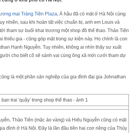
hương mại Tràng Tiền Plaza
, Á hậu đã có mặt ở Hà Nội cùng
Tuy nhiên, sau khi hoàn tất việc chuẩn bị, anh em Louis và
h tới tham sự buổi khai trương một shop đồ thể thao. Thảo Tiên
 thiếu gia - cũng góp mặt trong sự kiện này. Họ chính là con
athan Hạnh Nguyễn. Tuy nhiên, không ai nhìn thấy sự xuất
gười cho biết cô sẽ sánh vai cùng ông xã mới cưới tham dự
 cũng là một phần sản nghiệp của gia đình đại gia Johnathan
guyễn, Thảo Tiên (mặc áo vàng) và Hiếu Nguyễn cũng có mặt
gia đình ở Hà Nội. Đây là lần đầu tiên hai con riêng của Thủy