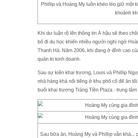
Phillip và Hoàng My luôn khéo léo giữ một
khoảnh khắ
Khi dư luận rộ lên thông tin Á hậu sẽ theo c
bố đi du học khiến nhiều người nghi ngờ Ho
Thanh Hà. Năm 2006, khi đang ở đỉnh cao củ
quản trị kinh doanh.
Sau sự kiện khai trương, Louis và Phillip Nguy
nhà hàng khá nổi tiếng ở khu phố cổ để ăn tối
buổi khai trương Tràng Tiền Plaza - trung tâ
Sau bữa ăn, Hoàng My và Phillip vẫn khá... c