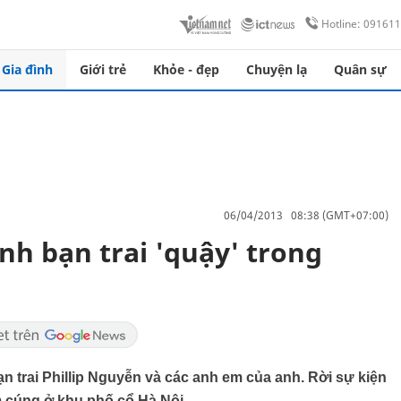
Hotline: 09161
Gia đình
Giới trẻ
Khỏe - đẹp
Chuyện lạ
Quân sự
06/04/2013 08:38 (GMT+07:00)
nh bạn trai 'quậy' trong
n trai Phillip Nguyễn và các anh em của anh. Rời sự kiện
ấm cúng ở khu phố cổ Hà Nội.