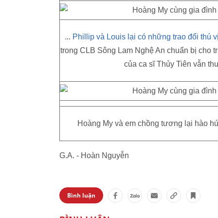
...
Phillip và Louis lại có những trao đổi thú 
trong CLB Sông Lam Nghệ An chuẩn bị cho trậ
của ca sĩ Thủy Tiên vẫn t
Hoàng My và em chồng tương lại hào hứn
G.A. - Hoàn Nguyễn
Bình luận