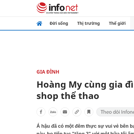
Đời sống
Thị trường
Thế giới
GIA ĐÌNH
Hoàng My cùng gia đì
shop thể thao
Á hậu đã có một đêm thực sự vui vẻ bên bạ
này, họ tiếp tục "tăng 2" với một bữa tối 