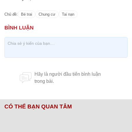
Chủ đề:
Bé trai
Chung cư
Tai nạn
CÓ THỂ BẠN QUAN TÂM