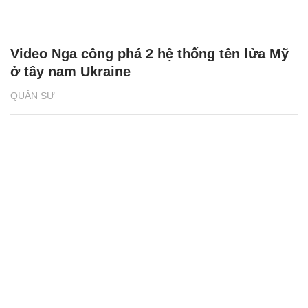
Video Nga công phá 2 hệ thống tên lửa Mỹ
ở tây nam Ukraine
QUÂN SỰ