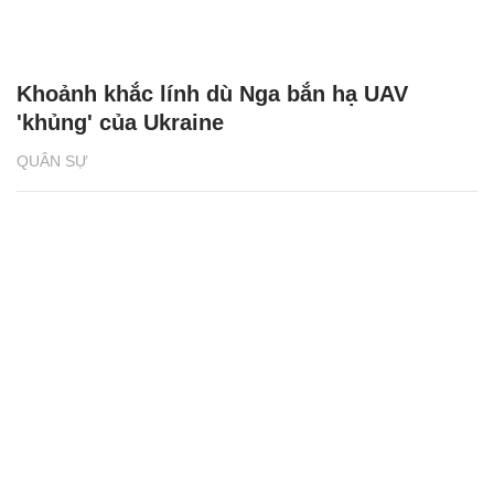
Khoảnh khắc lính dù Nga bắn hạ UAV
'khủng' của Ukraine
QUÂN SỰ