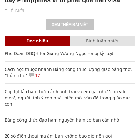
THẾ GIỚI
XEM THÊM BÀI VIẾT
Đọc nhiều
Bình luận nhiều
Phó Đoàn ĐBQH Hà Giang Vương Ngọc Hà bị kỷ luật
Cách học thuộc nhanh Bảng công thức lượng giác bằng thơ,
"thần chú"
17
Clip lột tả chân thực cảnh anh trai và em gái như 'chó với
mèo', người tinh ý còn phát hiện một vấn đề trong giáo dục
con
Bảng công thức đạo hàm nguyên hàm cơ bản cần nhớ
20 số điện thoại ma ám bạn không bao giờ nên gọi