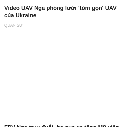
Video UAV Nga phóng lưới 'tóm gọn' UAV
của Ukraine
QUÂN SỰ