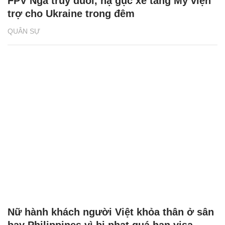
FPV Nga truy đuổi, hạ gục xe tăng Mỹ viện
trợ cho Ukraine trong đêm
QUÂN SỰ
Nữ hành khách người Việt khỏa thân ở sân
bay Philippines vì bị phạt quá hạn visa