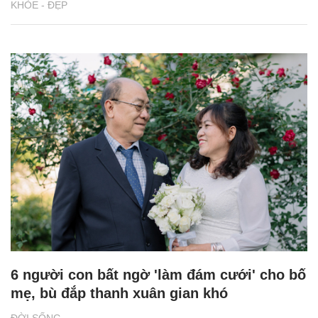
KHỎE - ĐẸP
6 người con bất ngờ 'làm đám cưới' cho bố
mẹ, bù đắp thanh xuân gian khó
ĐỜI SỐNG