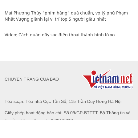
Mai Phương Thúy "phím hàng" quá chuẩn, vợ tỷ phú Phạm
Nhật Vượng giành lại vị trí top 5 người giàu nhất
Video: Cách quấn dây sạc điện thoại thành hình lò xo
CHUYÊN TRANG CỦA BÁO
Tòa soạn: Tòa nhà Cục Tần Số, 115 Trần Duy Hưng Hà Nội
Giấy phép hoạt động báo chí: Số 09/GP-BTTTT, Bộ Thông tin và
Truyền thông cấp ngày 07/01/2019.
0916118822
Hotline nội dung: