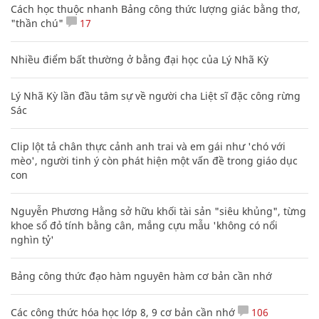
Cách học thuộc nhanh Bảng công thức lượng giác bằng thơ,
"thần chú"
17
Nhiều điểm bất thường ở bằng đại học của Lý Nhã Kỳ
Lý Nhã Kỳ lần đầu tâm sự về người cha Liệt sĩ đặc công rừng
Sác
Clip lột tả chân thực cảnh anh trai và em gái như 'chó với
mèo', người tinh ý còn phát hiện một vấn đề trong giáo dục
con
Nguyễn Phương Hằng sở hữu khối tài sản "siêu khủng", từng
khoe sổ đỏ tính bằng cân, mắng cựu mẫu 'không có nổi
nghìn tỷ'
Bảng công thức đạo hàm nguyên hàm cơ bản cần nhớ
Các công thức hóa học lớp 8, 9 cơ bản cần nhớ
106