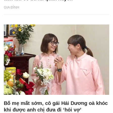
GIA ĐÌNH
Bố mẹ mất sớm, cô gái Hải Dương oà khóc
khi được anh chị đưa đi ‘hỏi vợ’