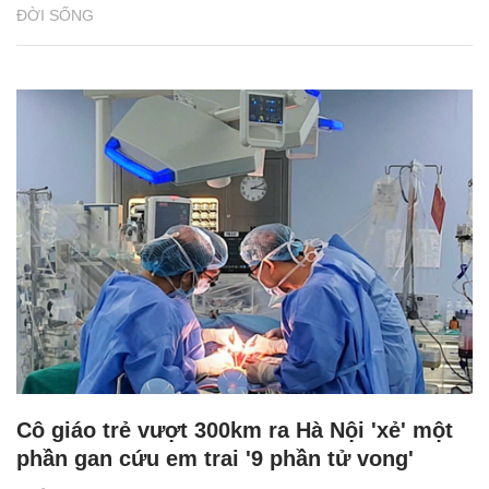
ĐỜI SỐNG
Cô giáo trẻ vượt 300km ra Hà Nội 'xẻ' một
phần gan cứu em trai '9 phần tử vong'