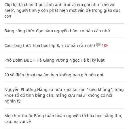
Clip lột tả chân thực cảnh anh trai và em gái như 'chó với
mèo', người tinh ý còn phát hiện một vấn đề trong giáo dục
con
Bảng công thức đạo hàm nguyên hàm cơ bản cần nhớ
Các công thức hóa học lớp 8, 9 cơ bản cần nhớ
106
Phó Đoàn ĐBQH Hà Giang Vương Ngọc Hà bị kỷ luật
20 số điện thoại ma ám bạn không bao giờ nên gọi
Nguyễn Phương Hằng sở hữu khối tài sản "siêu khủng", từng
khoe sổ đỏ tính bằng cân, mắng cựu mẫu 'không có nổi
nghìn tỷ'
Mẹo học thuộc Bảng tuần hoàn nguyên tố hóa học bằng thơ,
câu nói vui vẻ