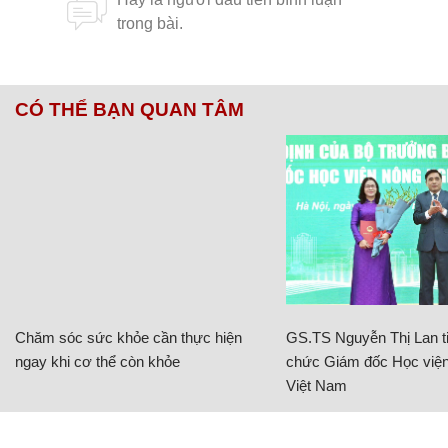
CÓ THỂ BẠN QUAN TÂM
Chăm sóc sức khỏe cần thực hiện
GS.TS Nguyễn Thị Lan ti
ngay khi cơ thể còn khỏe
chức Giám đốc Học viện
Việt Nam