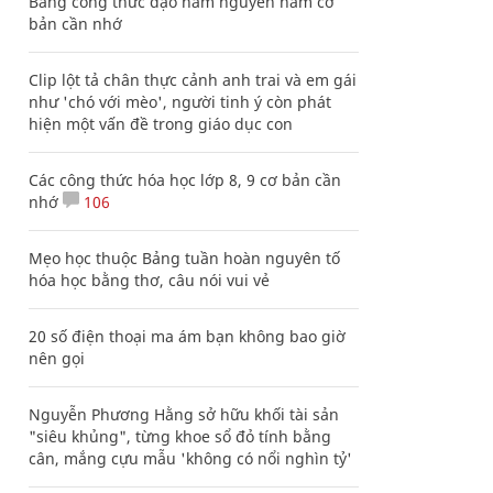
Bảng công thức đạo hàm nguyên hàm cơ
bản cần nhớ
Clip lột tả chân thực cảnh anh trai và em gái
như 'chó với mèo', người tinh ý còn phát
hiện một vấn đề trong giáo dục con
Các công thức hóa học lớp 8, 9 cơ bản cần
nhớ
106
Mẹo học thuộc Bảng tuần hoàn nguyên tố
hóa học bằng thơ, câu nói vui vẻ
20 số điện thoại ma ám bạn không bao giờ
nên gọi
Nguyễn Phương Hằng sở hữu khối tài sản
"siêu khủng", từng khoe sổ đỏ tính bằng
cân, mắng cựu mẫu 'không có nổi nghìn tỷ'