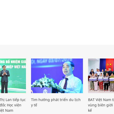
hị Lan tiếp tục
Tìm hướng phát triển du lịch
BAT Việt Nam t
đốc Học viện
y tế
vùng biên giới 
iệt Nam
kế