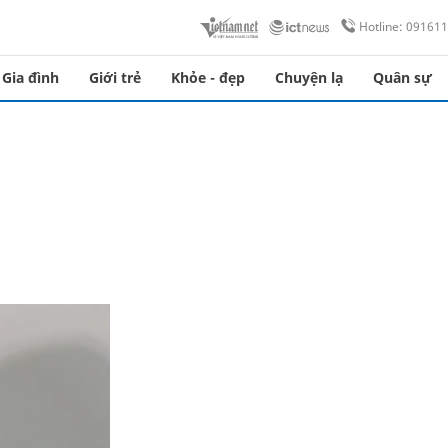
Hotline: 09161
Gia đình
Giới trẻ
Khỏe - đẹp
Chuyện lạ
Quân sự