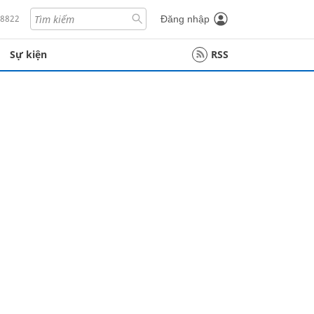
18822
Đăng nhập
Sự kiện
RSS