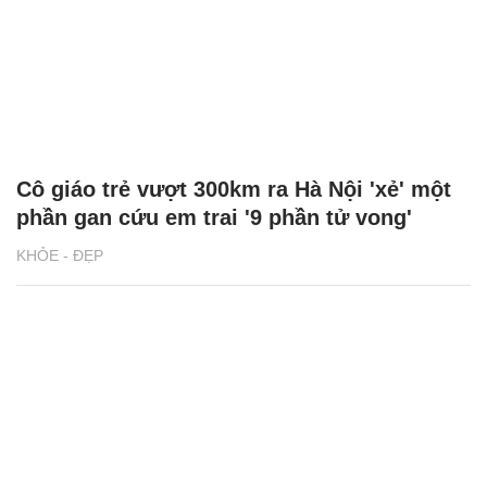
Cô giáo trẻ vượt 300km ra Hà Nội 'xẻ' một
phần gan cứu em trai '9 phần tử vong'
KHỎE - ĐẸP