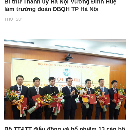
Bí thư Thành ủy Hà Nội Vương Đình Huệ
làm trưởng đoàn ĐBQH TP Hà Nội
THỜI SỰ
Bộ TT&TT điều động và bổ nhiệm 13 cán bộ