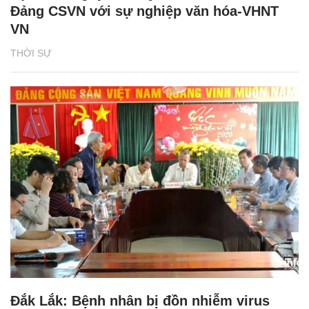
Đảng CSVN với sự nghiệp văn hóa-VHNT
VN
THỜI SỰ
Đắk Lắk: Bệnh nhân bị đồn nhiễm virus