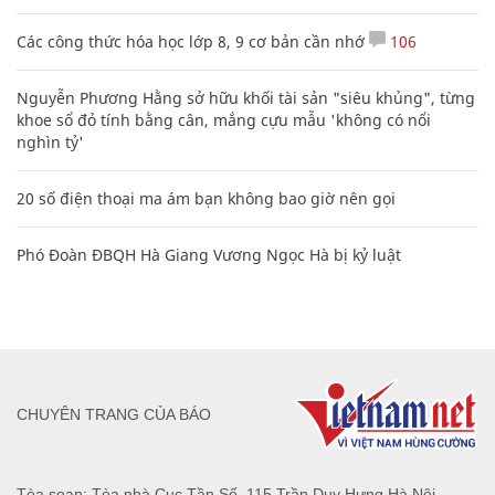
Các công thức hóa học lớp 8, 9 cơ bản cần nhớ
106
Nguyễn Phương Hằng sở hữu khối tài sản "siêu khủng", từng
khoe sổ đỏ tính bằng cân, mắng cựu mẫu 'không có nổi
nghìn tỷ'
20 số điện thoại ma ám bạn không bao giờ nên gọi
Phó Đoàn ĐBQH Hà Giang Vương Ngọc Hà bị kỷ luật
CHUYÊN TRANG CỦA BÁO
Tòa soạn: Tòa nhà Cục Tần Số, 115 Trần Duy Hưng Hà Nội