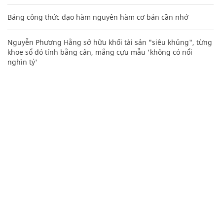
Bảng công thức đạo hàm nguyên hàm cơ bản cần nhớ
Nguyễn Phương Hằng sở hữu khối tài sản "siêu khủng", từng
khoe sổ đỏ tính bằng cân, mắng cựu mẫu 'không có nổi
nghìn tỷ'
Mai Phương Thúy "phím hàng" quá chuẩn, vợ tỷ phú Phạm
Nhật Vượng giành lại vị trí top 5 người giàu nhất
Lý Nhã Kỳ lần đầu tâm sự về người cha Liệt sĩ đặc công rừng
Sác
Những status buồn về tình yêu, cuộc sống hàm ẩn nhiều ý
nghĩa
Nhiều điểm bất thường ở bằng đại học của Lý Nhã Kỳ
Video: Cách quấn dây sạc điện thoại thành hình lò xo