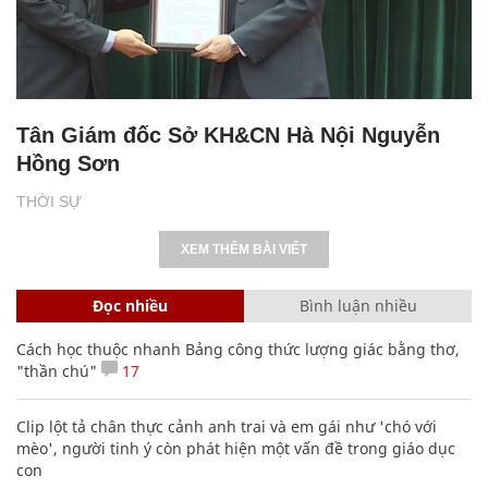
Tân Giám đốc Sở KH&CN Hà Nội Nguyễn
Hồng Sơn
THỜI SỰ
XEM THÊM BÀI VIẾT
Đọc nhiều
Bình luận nhiều
Cách học thuộc nhanh Bảng công thức lượng giác bằng thơ,
"thần chú"
17
Clip lột tả chân thực cảnh anh trai và em gái như 'chó với
mèo', người tinh ý còn phát hiện một vấn đề trong giáo dục
con